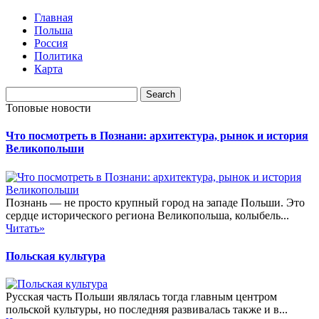
Главная
Польша
Россия
Политика
Карта
Топовые новости
Что посмотреть в Познани: архитектура, рынок и история
Великопольши
Познань — не просто крупный город на западе Польши. Это
сердце исторического региона Великопольша, колыбель...
Читать»
Польская культура
Русская часть Польши являлась тогда главным центром
польской культуры, но последняя развивалась также и в...