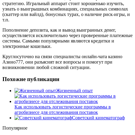
стратегию. Игральный аппарат стоит хорошенько изучить,
узнать о выигрышных комбинациях, специальных символах
(скаттер или вайлд), бонусных турах, о наличие риск-игры, и
т.п.
Пополнение депозита, как и вывод выигранных денег,
осуществляется исключительно через проверенные платежные
системы. Самыми популярными являются кредитки и
электронные кошельки.
Круглосуточно на связи специалисты онлайн-чата казино
Азино777, они разъяснят все вопросы и помогут при
возникновении любой сложной ситуации.
Похожие публикации
Жизненный опыт
Как использовать логистические программы в
агробизнесе для отслеживания поставок
Советский кинематограф
Популярное