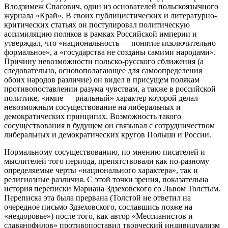
Влодзимеж Спасович, один из основателей польскоязычного
журнала «Край». В своих публицистических и литературно-
критических статьях он постулировал политическую
ассимиляцию поляков в рамках Российской империи и
утверждал, что «национальность — понятие исключительно
формальное», а «государства не созданы самими народами».
Причину невозможности польско-русского сближения (а
следовательно, основополагающее для самоопределения
обоих народов различие) он видел в присущем полякам
противопоставлении разума чувствам, а также в российской
политике, «импе — риальный» характер которой делал
невозможным сосуществование на либеральных и
демократических принципах. Возможность такого
сосуществования в будущем он связывал с сотрудничеством
либеральных и демократических кругов Польши и России.
Нормальному сосуществованию, по мнению писателей и
мыслителей того периода, препятствовали как по-разному
определяемые черты «национального характера», так и
религиозные различия. С этой точки зрения, показательна
история переписки Мариана Здзеховского со Львом Толстым.
Переписка эта была прервана (Толстой не ответил на
очередное письмо Здзеховского, сославшись позже на
«нездоровье») после того, как автор «Мессианистов и
славянофилов» противопоставил творческий индивидуализм