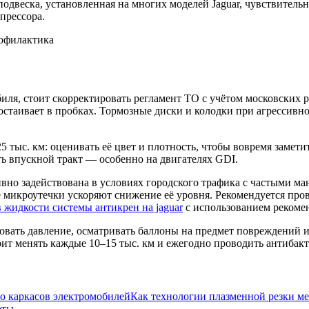
подвеска, установленная на многих моделей Jaguar, чувствитель
прессора.
ля, стоит скорректировать регламент ТО с учётом московских 
простаивает в пробках. Тормозные диски и колодки при агрессив
тыс. км: оценивать её цвет и плотность, чтобы вовремя замети
ь впускной тракт — особенно на двигателях GDI.
ивно задействована в условиях городского трафика с частыми ма
 микроутечки ускоряют снижение её уровня. Рекомендуется прове
 жидкости системы антикрен на jaguar
с использованием рекомен
вать давление, осматривать баллоны на предмет повреждений и 
оит менять каждые 10–15 тыс. км и ежегодно проводить антибак
Как технологии плазменной резки м
оты