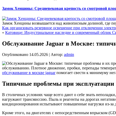
Замок Хенцины: Средневековая крепость со смотровой пл
Замок Хенцины возвышается над живописным долиной, где пер
Как организовать резервное освещение при отключении электр
«
Катовице: Индустриальное наследие и современный облик С
Обслуживание Jaguar в Москве: типич
Опубликовано
14.05.2026
|
Автор:
admin
обслуживанию. Плотное движение, пробки, перепады температ
обслуживание в москве jaguar
помогает свести к минимуму нега
Типичные проблемы при эксплуатации
В столичных условиях чаще всего дают о себе знать неполадки
нагружают трансмиссию. Пыль и реагенты на дорогах негатив
кондиционирования испытывают повышенные нагрузки из-за до
Кроме этого, на двигателях с непосредственным впрыском (GDI