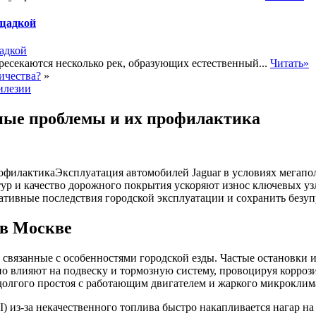
ощадкой
есекаются несколько рек, образующих естественный...
Читать»
ичества?
»
илезии
ные проблемы и их профилактика
Эксплуатация автомобилей Jaguar в условиях мегапо
ур и качество дорожного покрытия ускоряют износ ключевых уз
тивные последствия городской эксплуатации и сохранить безуп
 в Москве
, связанные с особенностями городской езды. Частые остановки 
но влияют на подвеску и тормозную систему, провоцируя корро
лгого простоя с работающим двигателем и жаркого микроклима
) из-за некачественного топлива быстро накапливается нагар на