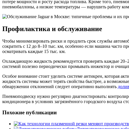
потере мощности и росту расхода топлива. Кроме того, пневмо
пневмобаллоны, а низкие температуры — нарушить работу ком
Профилактика и обслуживание
Чтобы минимизировать риски и продлить срок службы автомоби
сократить с 12 до 8–10 тыс. км, особенно если машина часто 
осматривать каждые 15 тыс. км.
Охлаждающую жидкость рекомендуется проверять каждые 20–25 
системой полезно периодически промывать инжектор и очищат
Особое внимание стоит уделить системе антикрен, которая акт
жидкость системы может терять свойства быстрее, а возможные
обнаружении отклонений следует оперативно выполнять
долив
Пневмоподвеску нужно регулярно диагностировать: контролиро
кондиционера в условиях загрязнённого городского воздуха ст
Похожие публикации
Литературоведческие раб