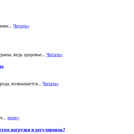
оими...
Читать»
аны, ведь здоровье...
Читать»
да
рода, возвышается...
Читать»
е...
more»
етом нагрузки и регулировок?