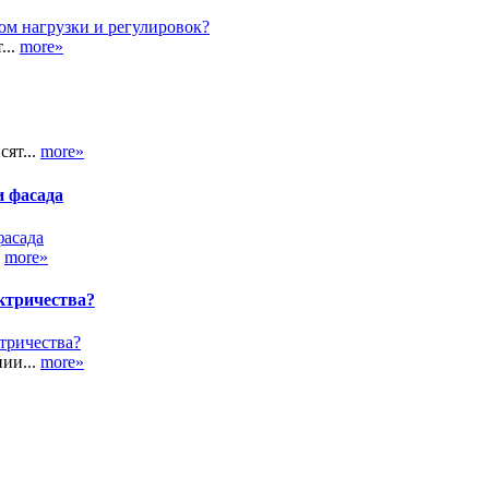
...
more»
сят...
more»
и фасада
.
more»
ктричества?
ии...
more»