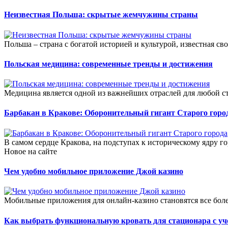
Неизвестная Польша: скрытые жемчужины страны
Польша – страна с богатой историей и культурой, известная св
Польская медицина: современные тренды и достижения
Медицина является одной из важнейших отраслей для любой стр
Барбакан в Кракове: Оборонительный гигант Старого горо
В самом сердце Кракова, на подступах к историческому ядру го
Новое на сайте
Чем удобно мобильное приложение Джой казино
Мобильные приложения для онлайн-казино становятся все боле
Как выбрать функциональную кровать для стационара с уч