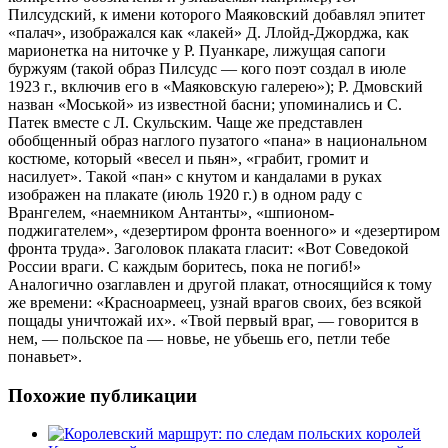
Пилсудский, к имени которого Маяковский добавлял эпитет
«палач», изображался как «лакей» Д. Ллойд-Джорджа, как
марионетка на ниточке у Р. Пуанкаре, лижущая сапоги
буржуям (такой образ Пилсудс — кого поэт создал в июле
1923 г., включив его в «Маяковскую галерею»); Р. Дмовский
назван «Моськой» из известной басни; упоминались и С.
Патек вместе с Л. Скульским. Чаще же представлен
обобщенный образ наглого пузатого «пана» в национальном
костюме, который «весел и пьян», «грабит, громит и
насилует». Такой «пан» с кнутом и кандалами в руках
изображен на плакате (июль 1920 г.) в одном раду с
Врангелем, «наемником Антанты», «шпионом-
поджигателем», «дезертиром фронта военного» и «дезертиром
фронта труда». Заголовок плаката гласит: «Вот Соведокой
России враги. С каждым боритесь, пока не погиб!»
Аналогично озаглавлен и другой плакат, относящийся к тому
же времени: «Красноармеец, узнай врагов своих, без всякой
пощады уничтожай их». «Твой первый враг, — говорится в
нем, — польское па — новье, не убьешь его, петли тебе
понавьет».
Похожие публикации