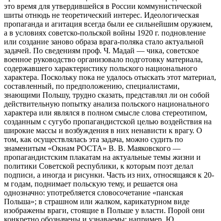
это время для утвердившейся в России коммунистической
шиты отнюдь не теоретический интерес. Идеологическая
пропаганда и агитация всегда были ее сильнейшим оружием,
а в условиях советско-польской войны 1920 г. подновление
или создание заново образа врага-поляка стало актуальной
задачей. По сведениям проф. Ч. Мадай — чика, советское
военное
руководство организовало подготовку материала,
содержавшего характеристику польского национального
характера. Поскольку пока не удалось отыскать этот материал,
составленный, по предположению, специалистами,
знающими Польшу, трудно сказать, представлял ли он собой
действительную попытку анализа польского национального
характера или являлся в полном смысле слова стереотипом,
созданным с сугубо пропагандистской целью воздействия на
широкие массы и возбуждения в них ненависти к врагу. О
том, как осуществлялась эта задача, можно судить по
знаменитым «Окнам РОСТА» В. В. Маяковского —
пропагандистским плакатам на актуальные темы жизни и
политики Советской республики, к которым поэт делал
подписи, а иногда и рисунки. Часть из них, относящаяся к 20-
м годам, поднимает польскую тему, и решается она
однозначно: употребляется словосочетание «панская
Польша»; в страшном или жалком, карикатурном виде
изображены враги, стоящие в Польше у власти. Порой они
конкретно обозначены и узнаваемы: например, Ю.