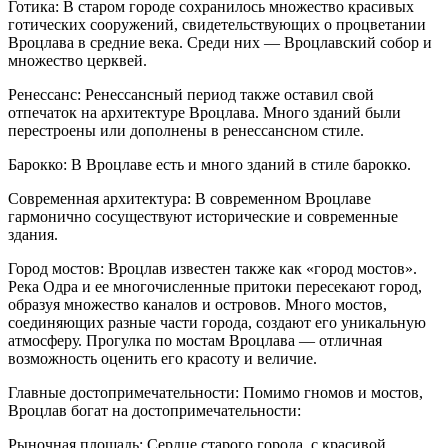
Готика: В старом городе сохранилось множество красивых
готических сооружений, свидетельствующих о процветании
Вроцлава в средние века. Среди них — Вроцлавский собор и
множество церквей.
Ренессанс: Ренессансный период также оставил свой
отпечаток на архитектуре Вроцлава. Много зданий были
перестроены или дополнены в ренессансном стиле.
Барокко: В Вроцлаве есть и много зданий в стиле барокко.
Современная архитектура: В современном Вроцлаве
гармонично сосуществуют исторические и современные
здания.
Город мостов: Вроцлав известен также как «город мостов».
Река Одра и ее многочисленные притоки пересекают город,
образуя множество каналов и островов. Много мостов,
соединяющих разные части города, создают его уникальную
атмосферу. Прогулка по мостам Вроцлава — отличная
возможность оценить его красоту и величие.
Главные достопримечательности: Помимо гномов и мостов,
Вроцлав богат на достопримечательности:
Рыночная площадь: Сердце старого города, с красивой