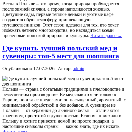
Весна в Польше – это время, когда природа пробуждается
после зимней спячки, а города наполняются жизнью.
Цветущие сады, первые тёплые деньки и уютные кафе
создают особую атмосферу, привлекающую
путешественников. Этот сезон идеален для тех, кто хочет
избежать летнего многолюдства, но насладиться всеми
прелестями польской природы и культуры.
Читать далее
→
Где купить лучший польский мед и
сувениры: топ-5 мест для шоппинга
Опубликовано
17.07.2026
|
Автор:
admin
Польша — страна с богатыми традициями в пчеловодстве и
ремесленном производстве. Ее мед славится не только в
Европе, но и за ее пределами: он насыщенный, ароматный, с
минимальной обработкой и без добавок. А сувениры из
Польши — от керамики до льняного белья — отличаются
качеством, простотой и душевностью. Если вы приехали в
Польшу и хотите привезти домой не просто подарки, а
настоящие символы страны — важно знать, где их искать.
Читать далее
→