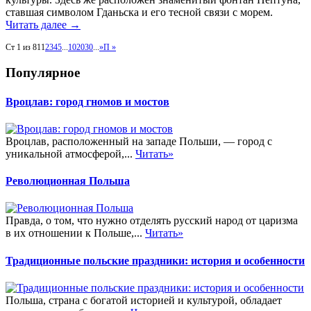
ставшая символом Гданьска и его тесной связи с морем.
Читать далее
→
Ст 1 из 81
1
2
3
4
5
...
10
20
30
...
»
П »
Популярное
Вроцлав: город гномов и мостов
Вроцлав, расположенный на западе Польши, — город с
уникальной атмосферой,...
Читать»
Революционная Польша
Правда, о том, что нужно отделять русский народ от царизма
в их отношении к Польше,...
Читать»
Традиционные польские праздники: история и особенности
Польша, страна с богатой историей и культурой, обладает