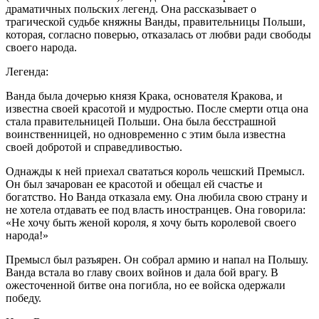
драматичных польских легенд. Она рассказывает о
трагической судьбе княжны Ванды, правительницы Польши,
которая, согласно поверью, отказалась от любви ради свободы
своего народа.
Легенда:
Ванда была дочерью князя Крака, основателя Кракова, и
известна своей красотой и мудростью. После смерти отца она
стала правительницей Польши. Она была бесстрашной
воинственницей, но одновременно с этим была известна
своей добротой и справедливостью.
Однажды к ней приехал свататься король чешский Премысл.
Он был зачарован ее красотой и обещал ей счастье и
богатство. Но Ванда отказала ему. Она любила свою страну и
не хотела отдавать ее под власть иностранцев. Она говорила:
«Не хочу быть женой короля, я хочу быть королевой своего
народа!»
Премысл был разъярен. Он собрал армию и напал на Польшу.
Ванда встала во главу своих войнов и дала бой врагу. В
ожесточенной битве она погибла, но ее войска одержали
победу.