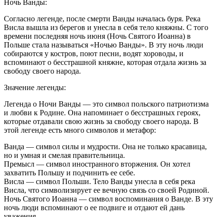
Ночь Ванды:
Согласно легенде, после смерти Ванды началась буря. Река
Висла вышла из берегов и унесла в себя тело княжны. С того
времени последняя ночь июня (Ночь Святого Иоанна) в
Польше стала называться «Ночью Ванды». В эту ночь люди
собираются у костров, поют песни, водят хороводы, и
вспоминают о бесстрашной княжне, которая отдала жизнь за
свободу своего народа.
Значение легенды:
Легенда о Ночи Ванды — это символ польского патриотизма
и любви к Родине. Она напоминает о бесстрашных героях,
которые отдавали свою жизнь за свободу своего народа. В
этой легенде есть много символов и метафор:
Ванда — символ силы и мудрости. Она не только красавица,
но и умная и смелая правительница.
Премысл — символ иностранного вторжения. Он хотел
захватить Польшу и подчинить ее себе.
Висла — символ Польши. Тело Ванды унесла в себя река
Висла, что символизирует ее вечную связь со своей Родиной.
Ночь Святого Иоанна — символ воспоминания о Ванде. В эту
ночь люди вспоминают о ее подвиге и отдают ей дань
уважения.