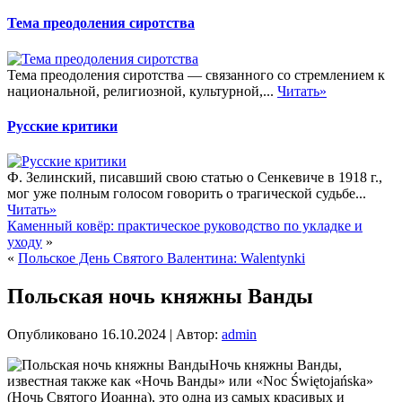
Тема преодоления сиротства
Тема преодоления сиротства — связанного со стремлением к
национальной, религиозной, культурной,...
Читать»
Русские критики
Ф. Зелинский, писавший свою статью о Сенкевиче в 1918 г.,
мог уже полным голосом говорить о трагической судьбе...
Читать»
Каменный ковёр: практическое руководство по укладке и
уходу
»
«
Польское День Святого Валентина: Walentynki
Польская ночь княжны Ванды
Опубликовано
16.10.2024
|
Автор:
admin
Ночь княжны Ванды,
известная также как «Ночь Ванды» или «Noc Świętojańska»
(Ночь Святого Иоанна), это одна из самых красивых и