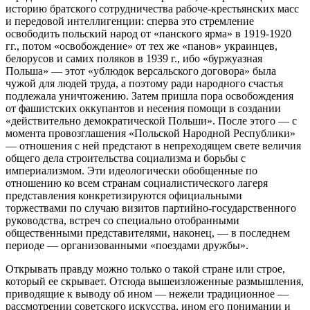
историю братского сотрудничества рабоче-крестьянских масс
и передовой интеллигенции: сперва это стремление
освободить польский народ от «панского ярма» в 1919-1920
гг., потом «освобождение» от тех же «панов» украинцев,
белорусов и самих поляков в 1939
г., ибо «буржуазная
Польша» — этот «ублюдок версальского договора» была
чужой для людей труда, а поэтому ради народного счастья
подлежала уничтожению. Затем пришла пора освобождения
от фашистских оккупантов и несения помощи в создании
«действительно демократической Польши». После этого — с
момента провозглашения «Польской Народной Республики»
— отношения с ней предстают в непреходящем свете величия
общего дела строительства социализма и борьбы с
империализмом. Эти идеологически обобщенные по
отношению ко всем странам социалистического лагеря
представления конкретизируются официальными
торжествами по случаю визитов партийно-государственного
руководства, встреч со специально отобранными
общественными представителями, наконец, — в последнем
периоде — организованными «поездами дружбы».
Открывать правду можно только о такой стране или строе,
который ее скрывает. Отсюда вышеизложенные размышления,
приводящие к выводу об ином — нежели традиционное —
рассмотрении советского искусства, ином его понимании и