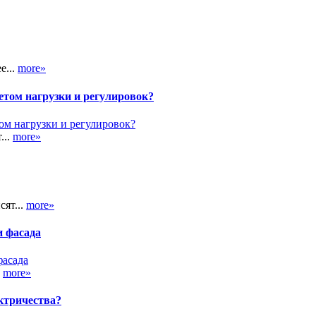
е...
more»
етом нагрузки и регулировок?
...
more»
сят...
more»
и фасада
.
more»
ктричества?