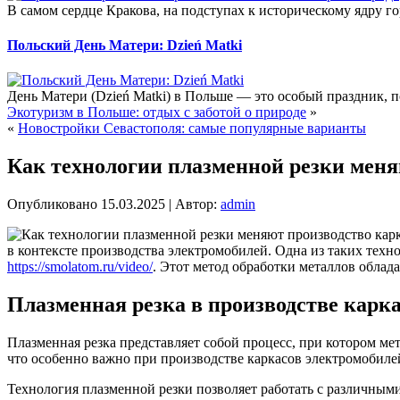
В самом сердце Кракова, на подступах к историческому ядру г
Польский День Матери: Dzień Matki
День Матери (Dzień Matki) в Польше — это особый праздник, 
Экотуризм в Польше: отдых с заботой о природе
»
«
Новостройки Севастополя: самые популярные варианты
Как технологии плазменной резки меня
Опубликовано
15.03.2025
|
Автор:
admin
в контексте производства электромобилей. Одна из таких техно
https://smolatom.ru/video/
. Этот метод обработки металлов облад
Плазменная резка в производстве карк
Плазменная резка представляет собой процесс, при котором ме
что особенно важно при производстве каркасов электромобилей
Технология плазменной резки позволяет работать с различным