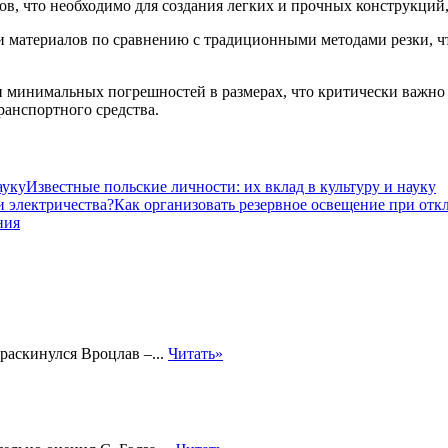
ов, что необходимо для создания легких и прочных конструкций
и и материалов по сравнению с традиционными методами резки,
 и минимальных погрешностей в размерах, что критически важно
ранспортного средства.
Известные польские личности: их вклад в культуру и науку
Как организовать резервное освещение при отк
ния
раскинулся Вроцлав –...
Читать»