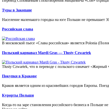
Перевод Соловьевым стихотворения Мицкевича «Сон» отрицате
Туры в Закопане
Население маленького городка на юге Польши не превышает 30 
Российская слава
В московской пьесе «Слава российская» является Polonia (Поло
Польский карнавал Мardi Gras — Тłusty Czwartek
Тłusty Czwartek, что в переводе с польского означает «Жирный 
Покупки в Кракове
Краков является одним из красивейших городов Европы. Поезд
Курорты Польши
Когда-то на заре становления российского бизнеса в Польше не