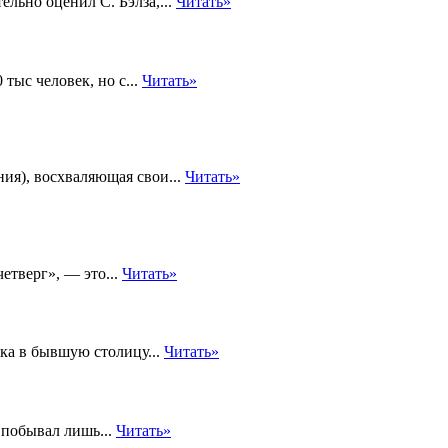
льно оценил С. Бэлза,...
Читать»
тыс человек, но с...
Читать»
ния), восхваляющая свои...
Читать»
четверг», — это...
Читать»
ка в бывшую столицу...
Читать»
 побывал лишь...
Читать»