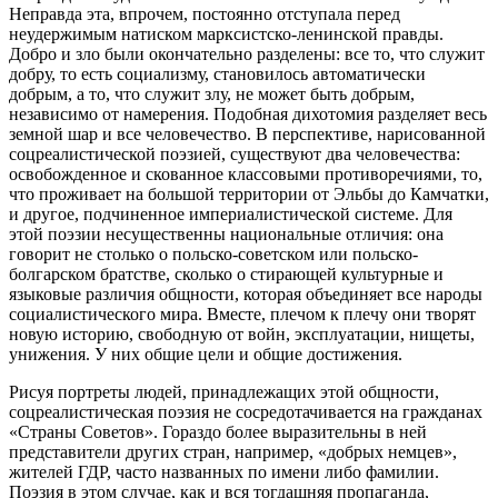
Неправда эта, впрочем, постоянно отступала перед
неудержимым натиском марксистско-ленинской правды.
Добро и зло были окончательно разделены: все то, что служит
добру, то есть социализму, становилось автоматически
добрым, а то, что служит
злу, не может быть добрым,
независимо от намерения. Подобная дихотомия разделяет весь
земной шар и все человечество. В перспективе, нарисованной
соцреалистической поэзией, существуют два человечества:
освобожденное и скованное классовыми противоречиями, то,
что проживает на большой территории от Эльбы до Камчатки,
и другое, подчиненное империалистической системе. Для
этой поэзии несущественны национальные отличия: она
говорит не столько о польско-советском или польско-
болгарском братстве, сколько о стирающей культурные и
языковые различия общности, которая объединяет все народы
социалистического мира. Вместе, плечом к плечу они творят
новую историю, свободную от войн, эксплуатации, нищеты,
унижения. У них общие цели и общие достижения.
Рисуя портреты людей, принадлежащих этой общности,
соцреалистическая поэзия не сосредотачивается на гражданах
«Страны Советов». Гораздо более выразительны в ней
представители других стран, например, «добрых немцев»,
жителей ГДР, часто названных по имени либо фамилии.
Поэзия в этом случае, как и вся тогдашняя пропаганда,