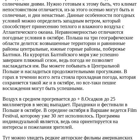
солнечными днями. Нужно готовым к этому быть, что климат
непостоянством отличается, из-за этого осенью могут быть и
солнечные, и дни ненастные.
Данные особенности погодных
условий можно определить западным ветром, который
способствует принесению теплого и влажного воздуха с
Атлантического океана. Неравномерностью отличаются
погодные условия в октябре. Польша на три географические
области делится: возвышенные территории и равнинные
районы центральные, южные горные районы, побережье
Балтики. На курортах Балтийского моря уже успешно
завершен пляжный сезон, ведь погода не позволяет
наслаждаться им. Вы можете побывать в Центральной
Польше и насладиться продолжительными прогулками. В
горах в течении всего лета стояла прохладная погода, которая
сохраняется такой же и в октябре, но все-таки пешие
восхождения могут быть успешными.
Воздух в среднем прогревается до + 8.Осадков до 25
миллиметров в месяц выпадает. Праздники и фестивали в
Польше в октябре. В середине октября в Варшаве ведется Film
Festival, которому уже 30 лет исполнилось. Программа
индивидуальной является, ведь она ориентируется на
интересы и пожелания зрителей.
Тут можно увидеть редкие авторские фильмы американских