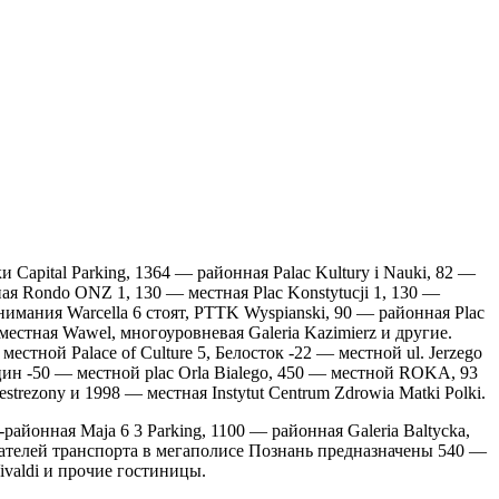
apital Parking, 1364 — районная Palac Kultury i Nauki, 82 —
ная Rondo ONZ 1, 130 — местная Plac Konstytucji 1, 130 —
 внимания Warcella 6 стоят, PTTK Wyspianski, 90 — районная Plac
 местная Wawel, многоуровневая Galeria Kazimierz и другие.
тной Palace of Culture 5, Белосток -22 — местной ul. Jerzego
ецин -50 — местной plac Orla Bialego, 450 — местной ROKA, 93
rezony и 1998 — местная Instytut Centrum Zdrowia Matki Polki.
айонная Maja 6 3 Parking, 1100 — районная Galeria Baltycka,
дателей транспорта в мегаполисе Познань предназначены 540 —
Vivaldi и прочие гостиницы.