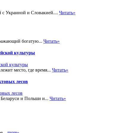
с Украиной и Словакией....
Читать»
тражающий богатую...
Читать»
ейской культуры
ежит место, где время...
Читать»
ктовых лесов
Беларуси и Польши и...
Читать»
е...
more»