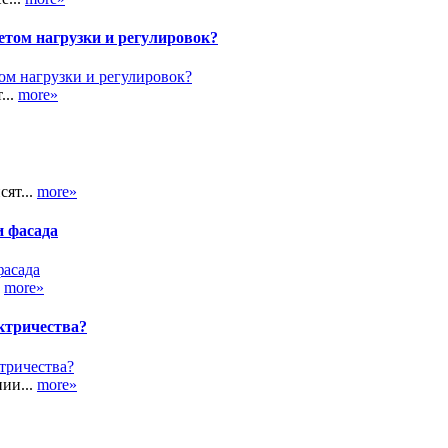
етом нагрузки и регулировок?
...
more»
сят...
more»
и фасада
.
more»
ктричества?
ии...
more»