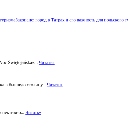
Закопане: город в Татрах и его важность для польского 
oc Świętojańska»...
Читать»
ка в бывшую столицу...
Читать»
спективно...
Читать»