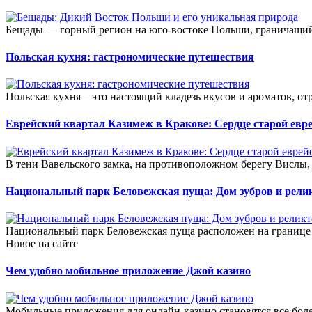
Бещады — горный регион на юго-востоке Польши, граничащий 
Польская кухня: гастрономические путешествия
Польская кухня – это настоящий кладезь вкусов и ароматов, о
Еврейский квартал Казимеж в Кракове: Сердце старой евр
В тени Вавельского замка, на противоположном берегу Вислы, л
Национальный парк Беловежская пуща: Дом зубров и рели
Национальный парк Беловежская пуща расположен на границе 
Новое на сайте
Чем удобно мобильное приложение Джой казино
Мобильные приложения для онлайн-казино становятся все боле