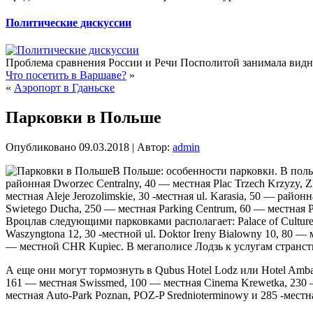
Политические дискуссии
Проблема сравнения России и Речи Посполитой занимала видное
Что посетить в Варшаве?
»
«
Аэропорт в Гданьске
Парковки в Польше
Опубликовано
09.03.2018
|
Автор:
admin
В Польше: особенности парковки. В польс
районная Dworzec Centralny, 40 — местная Plac Trzech
Krzyzy, Z
местная Aleje Jerozolimskie, 30 -местная ul. Karasia, 50 — райо
Swietego Ducha, 250 — местная Parking Centrum, 60 — местная P
Вроцлав следующими парковками располагает: Palace of Culture
Waszyngtona 12, 30 -местной ul. Doktor Ireny Bialowny 10, 80 
— местной CHR Kupiec. В мегаполисе Лодзь к услугам странствую
А еще они могут тормознуть в Qubus Hotel Lodz или Hotel Ambas
161 — местная Swissmed, 100 — местная Cinema Krewetka, 230 
местная Auto-Park Poznan, POZ-P Srednioterminowy и 285 -местн