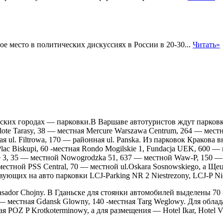
 место в политических дискуссиях в России в 20-30...
Читать»
ких городах — парковки.В Варшаве автотуристов ждут парковки C
lote Tarasy, 38 — местная Mercure Warszawa Centrum, 264 — мест
нная ul. Filtrowa, 170 — районная ul. Panska. Из парковок Кракова
lac Biskupi, 60 -местная Rondo Mogilskie 1, Fundacja UEK, 600 —
 3, 35 — местной Nowogrodzka 51, 637 — местной Waw-P, 150 — мес
— местной PSS Central, 70 — местной ul.Oskara Sosnowskiego, а Щ
щих на авто парковки LCJ-Parking NR 2 Niestrezony, LCJ-P Niest
ador Chojny. В Гданьске для стоянки автомобилей выделены 70 -р
— местная Gdansk Glowny, 140 -местная Targ Weglowy. Для обла
ая POZ P Krotkoterminowy, а для размещения — Hotel Ikar, Hotel 