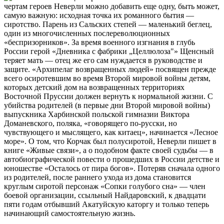
чертам героев Неверли можно добавить еще одну, быть может,
самую важную: исходная точка их романного бытия —
сиротство. Парень из Сальских степей — маленький беглец,
один из многочисленных послереволюционных
«беспризорников». За время военного изгнания в глубь
России герой «Дневника с фабрики „Целлюлоза"» Щенсный
теряет мать — отец же его сам нуждается в руководстве и
защите. «Архипелаг
возвращенных людей» посвящен прежде
всего осиротевшим во время Второй мировой войны детям,
которых детский дом на возвращенных территориях
Восточной Пруссии должен вернуть к нормальной жизни. С
убийства родителей (в первые дни Второй мировой войны)
выпускника Харбинской польской гимназии Виктора
Доманевского, поляка, «говорящего по-русски, но
чувствующего и мыслящего, как китаец», начинается «Лесное
море». О том, что Корчак был полусиротой, Неверли пишет в
книге «Живые связи», а о подобном факте своей судьбы — в
автобиографической повести о прошедших в России детстве и
юношестве «Осталось от пира богов». Потеряв сначала одного
из родителей, после раннего ухода из дома становится
круглым сиротой персонаж «Сопки голубого сна» — член
боевой организации, ссыльный Найдаровский, к двадцати
пяти годам отбывший Акатуйскую каторгу и только теперь
начинающий самостоятельную жизнь.