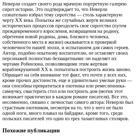
Неверли создает своего рода мрачную портретную галерею
сирот истории. Это подтверждает то, что Неверли
сознательно избрал тему сиротства — столь характерную
черту XX века. Попытка же случайных жертв великих
исторических процессов преодолеть свое сиротство (путем
преждевременного взросления, возвращения на родину,
обретения новой родины, дома, близкого человека,
собственного места в жизни) оказывается и проверкой
человечности нашей эпохи, и испытанием для самих героев.
Автор, подобно опытному воспитателю, не оставляет своих
персонажей полностью беззащитными: он наделяет их
чертами Робинзона, позволяющими этим жертвам
кораблекрушений XX в. попытаться построить жизнь заново.
Обращает на себя внимание тот факт, что почти у всех них,
кроме прочих достоинств, еще и удивительно умелые руки —
они способны превратиться в охотника или ремесленника-
самоучку, смастерить стол или построить дом (мотив этот
возникает практически в каждом романе писателя). Все это,
несомненно, связано с личностью самого автора: Неверли был
страстным охотником, несмотря на то, что у него не было
одной ноги, много плавал на байдарке, кроме того, среди
польских писателей это один из трех талантливых столяров.
Похожие публикации