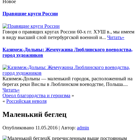
Новое
Правящие круги России
Говоря о правящих кругах России 60-х гг. ХУШ в., мы имеем
в виду высший слой петербургской военной и...
Читать»
Казимеж-Дольны: Жемчужина Люблинского воеводства,
город художников
Казимеж-Дольны — маленький городок, расположенный на
берегах реки Вислы в Люблинском воеводстве, Польша....
Читать»
Ореол благородства и героизма
»
«
Российская неволя
Маленький беглец
Опубликовано
11.05.2016
|
Автор:
admin
К перечисленным выше постоянным