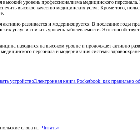
ысокий уровень профессионализма медицинского персонала. В 
спечить высокое качество медицинских услуг. Кроме того, пол
е.
ия активно развивается и модернизируется. В последние годы п
нских услуг и снизить уровень заболеваемости. Это способству
едицина находится на высоком уровне и продолжает активно раз
 медицинского персонала и модернизация системы здравоохране
Электронная книга Pocketbook: как правильно о
польские слова и...
Читать»