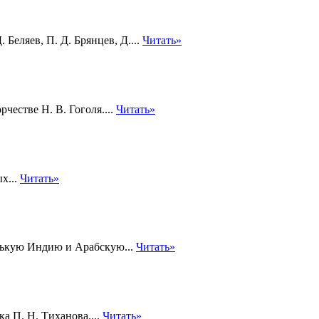
Беляев, П. Д. Брянцев, Д....
Читать»
честве Н. В. Гоголя....
Читать»
х...
Читать»
енькую Индию и Арабскую...
Читать»
а П. Н. Тиханова....
Читать»