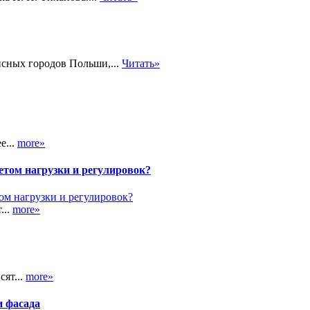
исных городов Польши,...
Читать»
е...
more»
етом нагрузки и регулировок?
...
more»
сят...
more»
и фасада