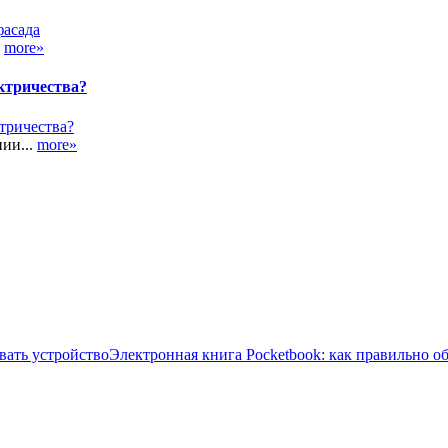
.
more»
ктричества?
ии...
more»
Электронная книга Pocketbook: как правильно о