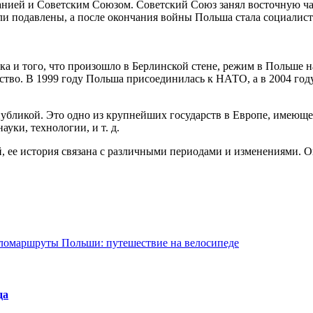
нией и Советским Союзом. Советский Союз занял восточную ча
ыли подавлены, а после окончания войны Польша стала социали
ока и того, что произошло в Берлинской стене, режим в Польше
ство. В 1999 году Польша присоединилась к НАТО, а в 2004 году
убликой. Это одно из крупнейших государств в Европе, имеюще
ки, технологии, и т. д.
, ее история связана с различными периодами и изменениями. О
ломаршруты Польши: путешествие на велосипеде
да