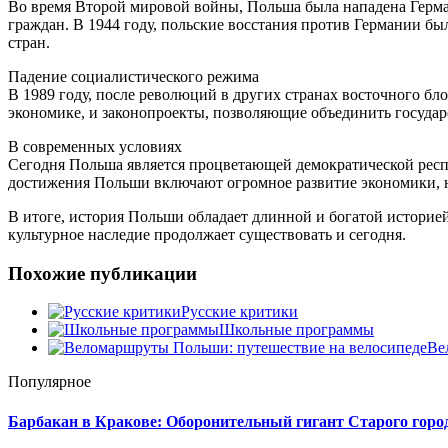
Во время Второй мировой войны, Польша была нападена Герма
граждан. В 1944 году, польские восстания против Германии б
стран.
Падение социалистического режима
В 1989 году, после революций в других странах восточного бл
экономике, и законопроекты, позволяющие объединить государ
В современных условиях
Сегодня Польша является процветающей демократической респ
достижения Польши включают огромное развитие экономики, нау
В итоге, история Польши обладает длинной и богатой историей
культурное наследие продолжает существовать и сегодня.
Похожие публикации
Русские критики
Школьные программы
Ве
Популярное
Барбакан в Кракове: Оборонительный гигант Старого горо