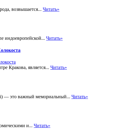
рода, возвышается...
Читать»
пе индоевропейской...
Читать»
Холокоста
ре Кракова, является...
Читать»
i) — это важный мемориальный...
Читать»
омическими и...
Читать»