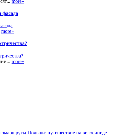
сят...
more»
и фасада
.
more»
ктричества?
ии...
more»
ломаршруты Польши: путешествие на велосипеде