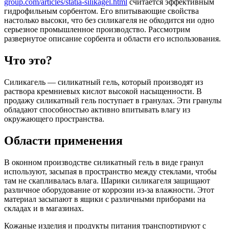
group.com/articles/statia-silikagel.html
считается эффективным
гидрофильным сорбентом. Его впитывающие свойства
настолько высоки, что без силикагеля не обходится ни одно
серьезное промышленное производство. Рассмотрим
развернутое описание сорбента и области его использования.
Что это?
Силикагель — силикатный гель, который производят из
раствора кремниевых кислот высокой насыщенности. В
продажу силикатный гель поступает в гранулах. Эти гранулы
обладают способностью активно впитывать влагу из
окружающего пространства.
Области применения
В оконном производстве силикатный гель в виде гранул
используют, засыпая в пространство между стеклами, чтобы
там не скапливалась влага. Шарики силикагеля защищают
различное оборудование от коррозии из-за влажности. Этот
материал засыпают в ящики с различными приборами на
складах и в магазинах.
Кожаные изделия и продукты питания транспортируют с