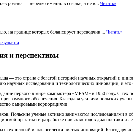
ев романа — нередко именно в ссылке, а не в...
Читать»
ю, на границе которых балансирует переводчик,...
Читать»
езультата
ния и перспективы
ьша — это страна с богатой историей научных открытий и иннов
ию научных исследований и технологических инноваций, и это 
дание первого в мире компьютера «MESM» в 1950 году. С тех п
 программного обеспечения. Благодаря усилиям польских учены
ество с мировыми корпорациями.
хов. Польские ученые активно занимаются исследованиями в об
цинской практики и разработке новых методов диагностики и ле
ных технологий и экологически чистых инноваций. Благодаря и