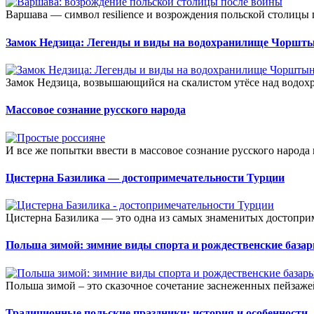
Варшава — символ resilience и возрождения польской столицы
Замок Недзица: Легенды и виды на водохранилище Чоршт
Замок Недзица, возвышающийся на скалистом утёсе над водо
Массовое сознание русского народа
И все же попытки ввести в массовое сознание русского народа 
Цистерна Базилика — достопримечательности Турции
Цистерна Базилика — это одна из самых знаменитых достоприм
Польша зимой: зимние виды спорта и рождественские база
Польша зимой – это сказочное сочетание заснеженных пейзажей
Традиционные польские праздники: история и особенности