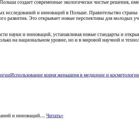
 Польша создает современные экологически чистые решения, им
ых исследований и инноваций в Польше. Правительство страны 
ого развития. Это открывает новые перспективы для молодых у
асти науки и инноваций, устанавливая новые стандарты и откр
лько на национальном уровне, но и в мировой научной и технол
Использование корня женьшеня в медицине и косметологи
аний и инноваций....
Читать»