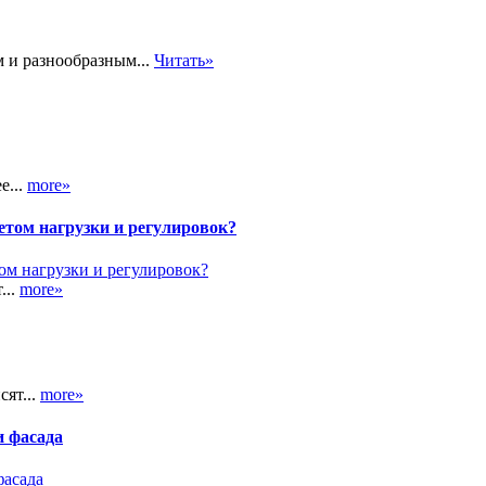
м и разнообразным...
Читать»
е...
more»
етом нагрузки и регулировок?
...
more»
сят...
more»
и фасада