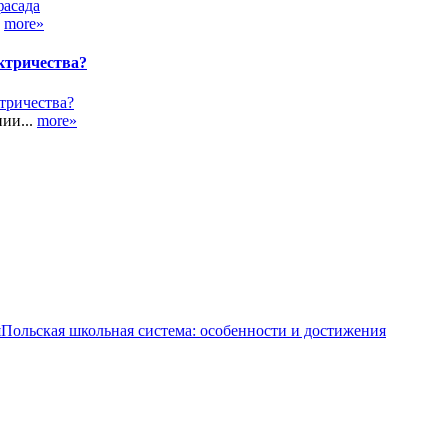
.
more»
ктричества?
ии...
more»
Польская школьная система: особенности и достижения