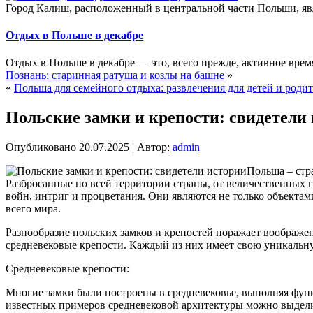
Город Калиш, расположенный в центральной части Польши, явля
Отдых в Польше в декабре
Отдых в Польше в декабре — это, всего прежде, активное вре
Познань: старинная ратуша и козлы на башне
»
«
Польша для семейного отдыха: развлечения для детей и роди
Польские замки и крепости: свидетели
Опубликовано
20.07.2025
|
Автор:
admin
Польша – стра
Разбросанные по всей территории страны, от величественных 
войн, интриг и процветания. Они являются не только объекта
всего мира.
Разнообразие польских замков и крепостей поражает воображе
средневековые крепости. Каждый из них имеет свою уникальну
Средневековые крепости:
Многие замки были построены в средневековье, выполняя фу
известных примеров средневековой архитектуры можно выдели