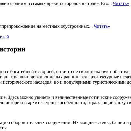
ется одним из самых древних городов в стране. Его...
Читать»
мяпрепровождение на местных обустроенных...
Читать»
телей
 истории
на с богатейшей историей, и ничто не свидетельствует об этом 
горных вершин до живописных равнин, эти архитектурные шедев
ми исторического наследия, но и популярными туристическими 
ние. Здесь можно увидеть и величественные готические сооруж
ю историю и архитектурные особенности, отражающие эпоху сво
нкцию оборонительных сооружений. Их мощные стены, башни и р
ть: