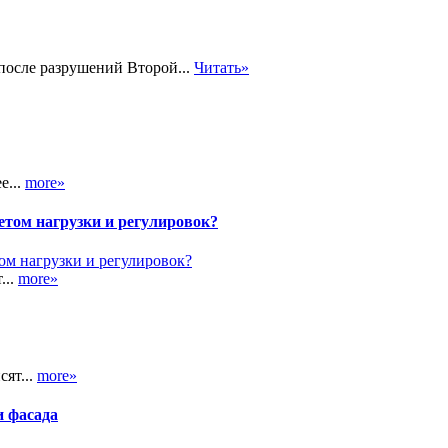
 после разрушений Второй...
Читать»
е...
more»
етом нагрузки и регулировок?
...
more»
сят...
more»
и фасада