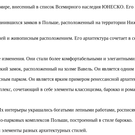
 мире, внесенный в список Всемирного наследия ЮНЕСКО. Его 
ранившихся замков в Польше, расположенный на территории Ниж
рией и живописным расположением. Его архитектура сочетает в с
 изменения. Они стали более комфортабельными и элегантными,
ский замок, расположенный на холме Вавель. Он является одним
сным парком. Он является ярким примером ренессансной архите
лекс, сочетающий в себе элементы классицизма, барокко и рома
х интерьеры украшались богатыми лепными работами, росписям
о-парковых комплексов Польши, построенный в стиле барокко.
 элементы разных архитектурных стилей.