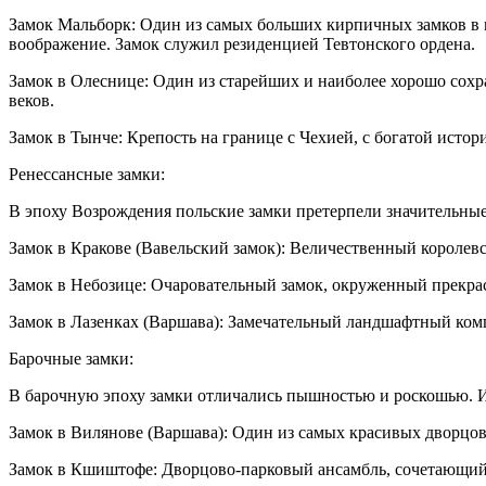
Замок Мальборк: Один из самых больших кирпичных замков в
воображение. Замок служил резиденцией Тевтонского ордена.
Замок в Олеснице: Один из старейших и наиболее хорошо сох
веков.
Замок в Тынче: Крепость на границе с Чехией, с богатой исто
Ренессансные замки:
В эпоху Возрождения польские замки претерпели значительные
Замок в Кракове (Вавельский замок): Величественный королев
Замок в Небозице: Очаровательный замок, окруженный прекра
Замок в Лазенках (Варшава): Замечательный ландшафтный комп
Барочные замки:
В барочную эпоху замки отличались пышностью и роскошью. И
Замок в Вилянове (Варшава): Один из самых красивых дворцов
Замок в Кшиштофе: Дворцово-парковый ансамбль, сочетающий