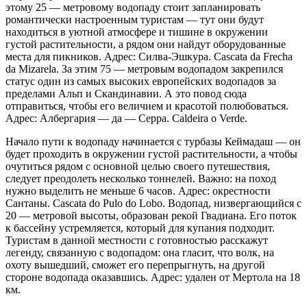
этому 25 — метровому водопаду стоит запланировать
романтически настроенным туристам — тут они будут
находиться в уютной атмосфере и тишине в окружении
густой растительности, а рядом они найдут оборудованные
места для пикников. Адрес: Силва-Эшкура. Cascata da Frecha
da Mizarela. За этим 75 — метровым водопадом закрепился
статус один из самых высоких европейских водопадов за
пределами Альп и Скандинавии. А это повод сюда
отправиться, чтобы его величием и красотой полюбоваться.
Адрес: Албергария — да — Серра. Caldeira o Verde.
Начало пути к водопаду начинается с турбазы Кеймадаш — он
будет проходить в окружении густой растительности, а чтобы
очутиться рядом с основной целью своего путешествия,
следует преодолеть несколько тоннелей. Важно: на поход
нужно выделить не меньше 6 часов. Адрес: окрестности
Сантаны. Cascata do Pulo do Lobo. Водопад, низвергающийся с
20 — метровой высоты, образован рекой Гвадиана. Его поток
к бассейну устремляется, который для купания подходит.
Туристам в данной местности с готовностью расскажут
легенду, связанную с водопадом: она гласит, что волк, на
охоту вышедший, сможет его перепрыгнуть, на другой
стороне водопада оказавшись. Адрес: удален от Мертола на 18
км.