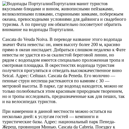
Португалия манит туристов
вкусными блюдами и вином, живописными пейзажами,
великолепными пляжами, старинными замками, побережьем
океана, превосходными условиями для дайвинга и свадебного
туризма. А по приезду им обязательно посоветуют обратить
внимание на водопады Португалии.
Cascata do Veuda Noiva. В переводе название этого водопада
значит Фата невесты: он, имея высоту более 200 м, красиво
прямо в океан ниспадает. Добраться слишком недалеко к Фате
невесты не удастся из-за скалистой береговой линии, но
рядом с водопадом имеется специально проложенная тропа и
смотровая площадка. В окрестностях водопада туристам
получится прогуляться и отведать высококачественное вино
Seical. Адрес: Сейшал. Cascata da Peneda. Его молочно —
пенные струи неспеша растекаются по камням с 30 —
метровой высоты. В парке, где водопад находится, можно не
только полюбоваться этим красивым природным творением,
но и тропы исследовать, предназначенные как для пеших, так
и на велосипедах туристов.
При намерении в данной местности можно остаться на
несколько дней: к услугам гостей — кемпинги и
туристические базы. Адрес: национальный парк Пенеда-
Жереш, провинция Минью. Cascata da Cabreia. Поездку к