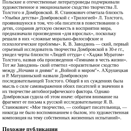
Польские и отечественные литературоведы подчеркивали
художественное и эмоциональное сходство творчества Л.
Толстого и Домбровской. Я. Станюкович отметала близость
«Улыбки детства» Домбровской с «Трилогией» Л. Толстого,
проявившуюся в том, что оба писателя в повествовании о
детях, сохранив детскую свежесть в восприятии мира,
предназначали произведения «для взрослых», поскольку
решали в них «сложные морально-философские и
психологические проблемы». К. В. Заводзинь — ский, первый
серьезный исследователь творчества Домбровской в 30-е гг.,
увидел черты близости «Людей оттуда» с «Хаджи Муратом»
Толстого, назвав оба произведения «Гимнами в честь жизни».
Тот же Заводзинь- ский отметил «поразительное сходство
между „Ночами и днями" и „Войной и миром"». АХрушецкая
и Р. Матушиньский назвали Домбровскую
последовательницей Толстого. Общей в их суждениях была
мысль о силе самовыражения обоих писателей и значении в
их творчестве автобиографического фактора. Однако
Домбровская судила об этом иначе: обратим внимание на
фрагмент ее письма к русской исследовательнице Я. В.
Станюкович: «Мое творчество, — сообщает писательница, —
никогда не было воспоминанием о былом, это художественная
композиция на тему собственных жизненных испытаний».
Похожие публикации