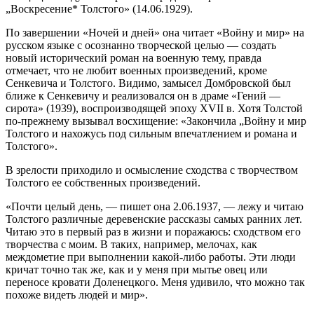
„Воскресение* Толстого» (14.06.1929).
По завершении «Ночей и дней» она читает «Войну и мир» на
русском языке с осознанно творческой целью — создать
новый исторический роман на военную тему, правда
отмечает, что не любит военных произведений,
кроме
Сенкевича и Толстого. Видимо, замысел Домбровской был
ближе к Сенкевичу и реализовался он в драме «Гений —
сирота» (1939), воспроизводящей эпоху XVII в. Хотя Толстой
по-прежнему вызывал восхищение: «Закончила „Войну и мир
Толстого и нахожусь под сильным впечатлением и романа и
Толстого».
В зрелости приходило и осмысление сходства с творчеством
Толстого ее собственных произведений.
«Почти целый день, — пишет она 2.06.1937, — лежу и читаю
Толстого различные деревенские рассказы самых ранних лет.
Читаю это в первый раз в жизни и поражаюсь: сходством его
творчества с моим. В таких, например, мелочах, как
междометие при выполнении какой-либо работы. Эти люди
кричат точно так же, как и у меня при мытье овец или
переносе кровати Доленецкого. Меня удивило, что можно так
похоже видеть людей и мир».