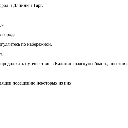
город и Длинный Тарг.
ды.
о города.
огуляйтесь по набережной.
т.
 продолжить путешествие в Калининградскую область, посетив 
священ посещению некоторых из них.