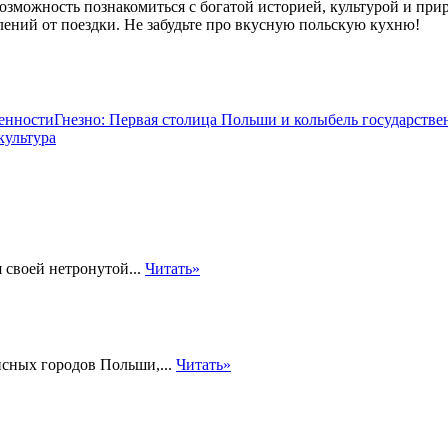
озможность познакомиться с богатой историей, культурой и пр
ений от поездки. Не забудьте про вкусную польскую кухню!
Гнезно: Первая столица Польши и колыбель государстве
культура
я своей нетронутой...
Читать»
исных городов Польши,...
Читать»