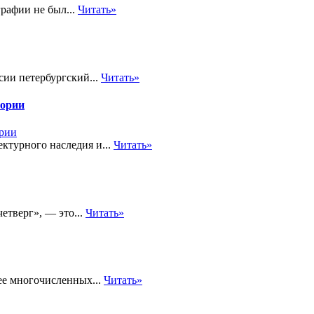
рафии не был...
Читать»
ии петербургский...
Читать»
тории
ектурного наследия и...
Читать»
четверг», — это...
Читать»
ее многочисленных...
Читать»