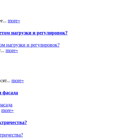
е...
more»
етом нагрузки и регулировок?
...
more»
сят...
more»
и фасада
.
more»
ктричества?