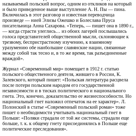
называемый польский вопрос, одним из откликов на который
и было приведенное выше выступление А. Н. Пы — пина.
Включилась в этот разговор и известная переводчица
произведе — нией Элизы Ожешко и Болеслава Пруса
писательница Анна Сахарова. «Теперь, — пишет она в 1890 г.,
— когда страсти улеглись… из обоих лагерей послышались
голоса представителей общественной мысли, склоняющие к
трезвому, беспристрастному изучению, к взаимному
уразумению обе наибольшие славянские нации, связанные
между собой так тесно и, в то же время, так разъединенные
враждой».
Журнал «Современный мир» помещает в 1912 г. статью
польского общественного деятеля, жившего в России, К.
Залевского, который пишет: «Польская литература расцвела
после потери польским народом его государственной
независимости и в тисках политического и национального
гнета. Это, конечно, доказательство ее жизнеспособности. Но
национальный гнет наложил отпечаток на ее характер». Л.
Полонский в статье «Современный польский роман» тоже
пишет о необходимости учитывать национальный гнет в
Польше: «Поляки страдали от той же системы, страдали еще
больше, т. к. к общему гнету присоединялись в Польше еще
политические преследования».