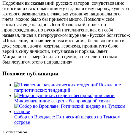
Подобных высказываний русских авторов, сочувствованно
относившихся к талантливому и даровитому народу, культура
которого развивалась в тяжелых условиях национального
гнета, можно было бы привести много. Позволим себе
сослаться еще на одно. Леон Козловский, поляк по
происхождению, но русский интеллигент, как он себя
называл, писал в петербургском журнале «Русское богатство»:
«Поколение, познавшее знамя восстания, было воспитано в
духе морали, долга, жертвы, героизма, проникнуто было
верой в силу личйости, энтузиазма и порыва. Завет
Мицкевича — меряй силы по целям, а не цели по силам —
был лозунгом этого направления».
Похожие публикации
Появление
патриотических тенденций
Микронаушники: секреты беспроводной связи
Собор во Вроцлаве: Готический шедевр на Тумском
острове
Популярное