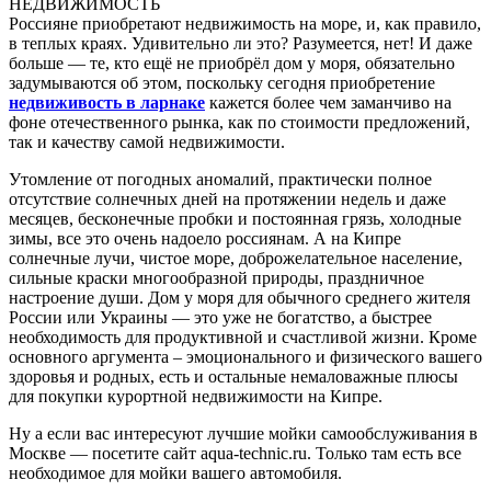
Россияне приобретают недвижимость на море, и, как правило,
в теплых краях. Удивительно ли это? Разумеется, нет! И даже
больше — те, кто ещё не приобрёл дом у моря, обязательно
задумываются об этом, поскольку сегодня приобретение
недвиживость в ларнаке
кажется более чем заманчиво на
фоне отечественного рынка, как по стоимости предложений,
так и качеству самой недвижимости.
Утомление от погодных аномалий, практически полное
отсутствие солнечных дней на протяжении недель и даже
месяцев, бесконечные пробки и постоянная грязь, холодные
зимы, все это очень надоело россиянам. А на Кипре
солнечные лучи, чистое море, доброжелательное население,
сильные краски многообразной природы, праздничное
настроение души. Дом у моря для обычного среднего жителя
России или Украины — это уже не богатство, а быстрее
необходимость для продуктивной и счастливой жизни. Кроме
основного аргумента – эмоционального и физического вашего
здоровья и родных, есть и остальные немаловажные плюсы
для покупки курортной недвижимости на Кипре.
Ну а если вас интересуют лучшие мойки самообслуживания в
Москве — посетите сайт aqua-technic.ru. Только там есть все
необходимое для мойки вашего автомобиля.