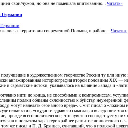
ицией свой/чужой, но она не помешала впитыванию...
Читать»
й Германии
ижались к территории современной Польши, в районе...
Читать»
и получившие в художественном творчестве России ту или иную 
ески ангажированная историография второй половины XIX — нач
кие
и сарматские истоки, указывалось на влияние Запада и «лат
зоглядно идти до конца, не способными к компромиссам, уступк
следним поляки обязаны склонностью к буйству, неумеренной фа
свободу, могут наделать себе много вреда». Смит писал о «ложн
удительности», «скудости здравого смысла», а вследствие этого
мие, прежде всего политическое, что чувство господствует у них
отмечал в польском характере крайнее развитие личностного нач
 том же писал и П. Д. Брянцев, считавший, что в польской шлях