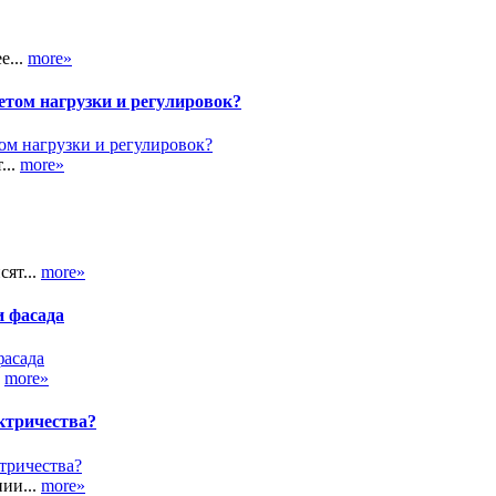
е...
more»
етом нагрузки и регулировок?
...
more»
сят...
more»
и фасада
.
more»
ктричества?
ии...
more»