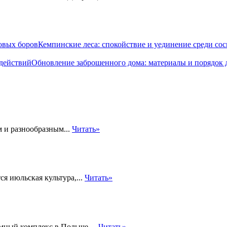
Кемпинские леса: спокойствие и уединение среди со
Обновление заброшенного дома: материалы и порядок 
м и разнообразным...
Читать»
я июльская культура,...
Читать»
емный комплекс в Польше,...
Читать»