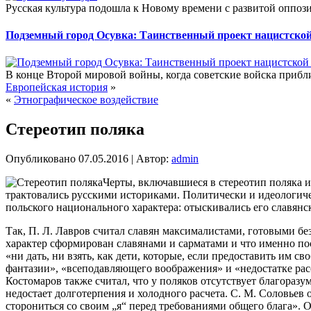
Русская культура подошла к Новому времени с развитой оппоз
Подземный город Осувка: Таинственный проект нацистско
В конце Второй мировой войны, когда советские войска прибл
Европейская история
»
«
Этнографическое воздействие
Стереотип поляка
Опубликовано
07.05.2016
|
Автор:
admin
Черты, включавшиеся в стереотип поляка 
трактовались русскими историками. Политически и идеологич
польского национального характера: отыскивались его славянс
Так, П. Л. Лавров считал славян максималистами, готовыми бе
характер сформирован славянами и сарматами и что именно по
«ни дать, ни взять, как дети, которые, если предоставить им 
фантазии», «всеподавляющего воображения» и «недостатке расс
Костомаров также считал, что у поляков отсутствует благоразу
недостает долготерпения и холодного расчета. С. М. Соловьев 
сторониться со своим „я“ перед требованиями общего блага». О