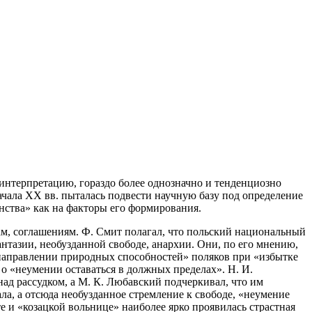
интерпретацию, гораздо более однозначно и тенденциозно
ала XX вв. пыталась подвести научную базу под определение
инства» как на факторы его формирования.
ам, соглашениям. Ф. Смит полагал, что польский национальный
нтазии, необузданной свободе, анархии. Они, по его мнению,
ом направлении природных способностей» поляков при «избытке
 о «неумении оставаться в должных пределах». Н. И.
 над рассудком, а М. К. Любавский подчеркивал, что им
ала, а отсюда необузданное стремление к свободе, «неумение
те и «козацкой вольнице» наиболее ярко проявилась страстная