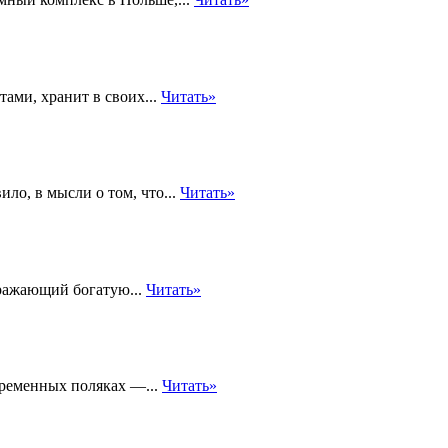
ами, хранит в своих...
Читать»
ло, в мысли о том, что...
Читать»
тражающий богатую...
Читать»
временных поляках —...
Читать»