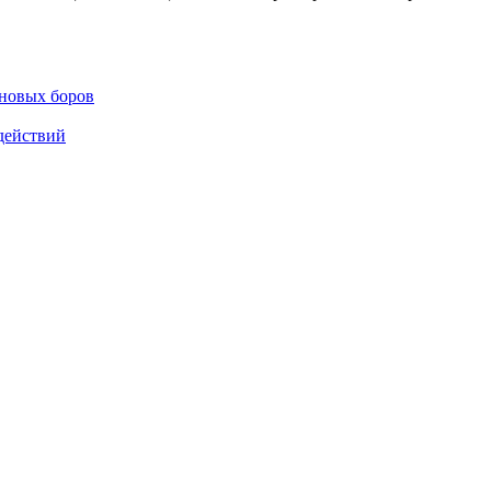
сновых боров
действий