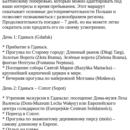
Балтийскому побережью, который можно адаптировать под
ваши интересы и время пребывания. Этот маршрут
охватывает основные достопримечательности Польши и
позволяет познакомиться с разнообразием региона.
Продолжительность поездки – 7 дней, но вы можете легко
сократить или продлить его по своему усмотрению.
День 1: Гданьск (Gdańsk)
* Прибытие в Гданьск.
* Прогулка по Старому городу: Длинный рынок (Długi Targ),
Золотые Ворота (Złota Brama), Зелёные ворота (Zielona Brama),
фонтан Нептуна (Fontanna Neptuna).
* Посещение собора Святой Марии (Bazylika Mariacka) –
крупнейшей кирпичной церкви в мире.
* Вечерняя прогулка по набережной Мотлавы (Motława).
День 2: Гданьск – Сопот (Sopot)
* Утренняя экскурсия в Гданьске: посещение Дома-музея Леха
Валенсы (Dom-Muzeum Lecha Wałęsy) или Европейского
центра солидарности (Europejskie Centrum Solidarności).
* Переезд в Сопот.
* Прогулка по знаменитому деревянному пирсу (molo) –
самому длинному в Европе.
* Отдых на пляже.