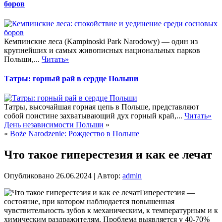
боров
Кемпинские леса (Kampinoski Park Narodowy) — один из
крупнейших и самых живописных национальных парков
Польши,...
Читать»
Татры: горный рай в сердце Польши
Татры, высочайшая горная цепь в Польше, представляют
собой поистине захватывающий дух горный край,...
Читать»
День независимости Польши
»
«
Boże Narodzenie: Рождество в Польше
Что такое гиперестезия и как ее лечат
Опубликовано
26.06.2024
|
Автор:
admin
Гиперестезия —
состояние, при котором наблюдается повышенная
чувствительность зубов к механическим, к температурным и к
химическим раздражителям. Проблема выявляется у 40-70%