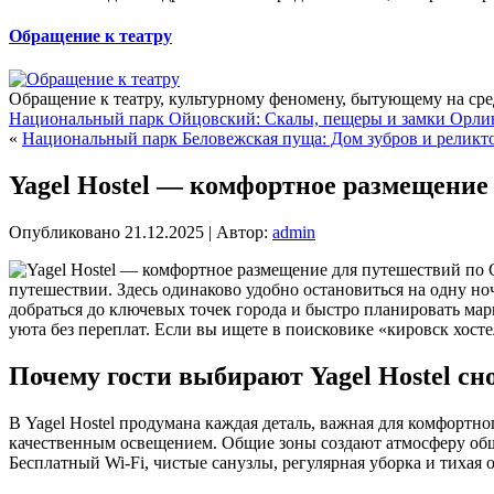
Обращение к театру
Обращение к театру, культурному феномену, бытующему на сре
Национальный парк Ойцовский: Скалы, пещеры и замки Орли
«
Национальный парк Беловежская пуща: Дом зубров и реликт
Yagel Hostel — комфортное размещение
Опубликовано
21.12.2025
|
Автор:
admin
путешествии. Здесь одинаково удобно остановиться на одну но
добраться до ключевых точек города и быстро планировать м
уюта без переплат. Если вы ищете в поисковике «кировск хостел
Почему гости выбирают Yagel Hostel сно
В Yagel Hostel продумана каждая деталь, важная для комфор
качественным освещением. Общие зоны создают атмосферу общен
Бесплатный Wi-Fi, чистые санузлы, регулярная уборка и тиха