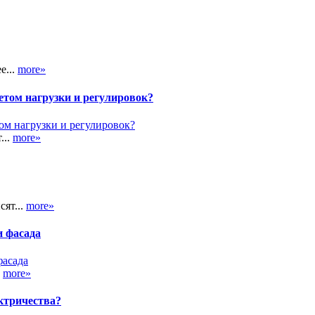
е...
more»
етом нагрузки и регулировок?
...
more»
сят...
more»
и фасада
.
more»
ктричества?