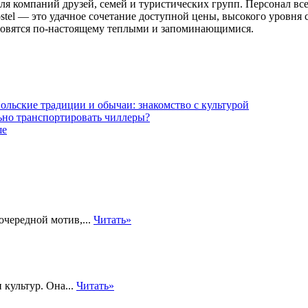
ля компаний друзей, семей и туристических групп. Персонал все
tel — это удачное сочетание доступной цены, высокого уровня с
тановятся по-настоящему теплыми и запоминающимися.
ольские традиции и обычаи: знакомство с культурой
ьно транспортировать чиллеры?
ше
очередной мотив,...
Читать»
 культур. Она...
Читать»