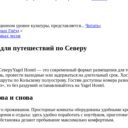
динном уровне культуры, представляется...
Читать»
ных Гнёзд
»
овых лесов
 для путешествий по Северу
Yagel Hostel — это современный формат размещения для т
чь, провести выходные или задержаться на длительный срок. Хос
аршруты по Кольскому полуострову. Гостям доступны номера ра
», то без раздумий останавливайтесь на Yagel Hostel.
ва и снова
тного проживания. Просторные комнаты оборудованы удобными к
ия и отдыха: здесь удобно поработать с ноутбуком, приготовит
я обстановка делают пребывание максимально комфортным.