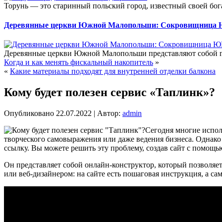
Торунь — это старинный польский город, известный своей бог
Деревянные церкви Южной Малопольши: Сокровищница 
Деревянные церкви Южной Малопольши представляют собой гр
Когда и как менять фискальный накопитель
»
«
Какие материалы подходят для внутренней отделки балкона
Кому будет полезен сервис «Таплинк»?
Опубликовано
22.07.2022
|
Автор:
admin
Сегодня многие испол
творческого самовыражения или даже ведения бизнеса. Однако
ссылку. Вы можете решить эту проблему, создав сайт с помощь
Он представляет собой онлайн-конструктор, который позволяет
или веб-дизайнером: на сайте есть пошаговая инструкция, а са