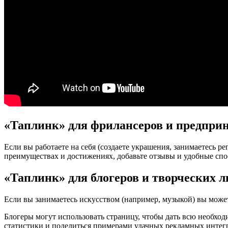
«Таплинк» для фрилансеров и предпри
Если вы работаете на себя (создаете украшения, занимаетесь р
преимуществах и достижениях, добавьте отзывы и удобные спо
«Таплинк» для блогеров и творческих 
Если вы занимаетесь искусством (например, музыкой) вы может
Блогеры могут использовать страницу, чтобы дать всю необхо
статистики и поделиться примерами удачных рекламных интег