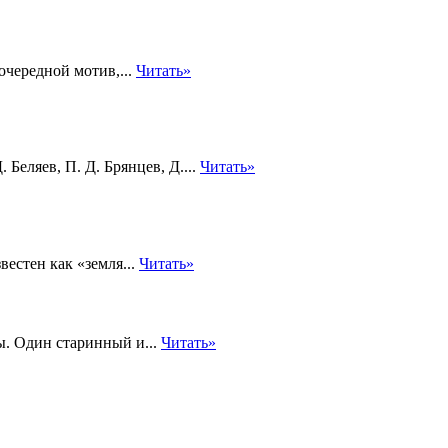
очередной мотив,...
Читать»
Беляев, П. Д. Брянцев, Д....
Читать»
естен как «земля...
Читать»
ы. Один старинный и...
Читать»