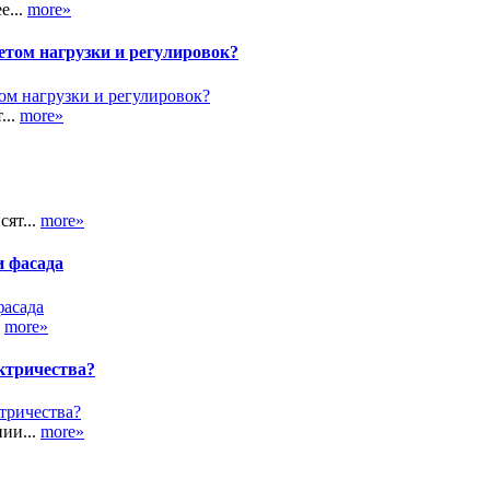
е...
more»
етом нагрузки и регулировок?
...
more»
сят...
more»
и фасада
.
more»
ктричества?
ии...
more»