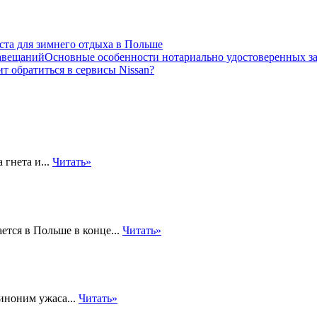
та для зимнего отдыха в Польше
Основные особенности нотариально удостоверенных з
т обратиться в сервисы Nissan?
 гнета и...
Читать»
ется в Польше в конце...
Читать»
синоним ужаса...
Читать»