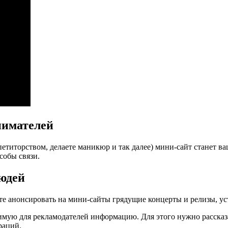
нимателей
епетиторством, делаете маникюр и так далее) мини-сайт станет в
собы связи.
людей
е анонсировать на мини-сайты грядущие концерты и релизы, устр
димую для рекламодателей информацию. Для этого нужно расска
раций.