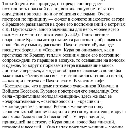
Тонкий ценитель природы, он прекрасно передает
поэтичность польской осени, возникающую не только от
ощущения природы, но и от общения с людьми. Очерк
построен по принципу — сюжет в сюжете: знакомство автора
с Краковом развивается на фоне его воспоминаний о встречах
с К. Паустовским, много значившим для него, «более
всего
похожего именно на писателя» (с. 242). Таинственное
очарование Кракова автор пытается распознать, обращаясь к
волшебному смыслу рассказов Паустовского «Ручьи, где
плещется форель» и «Соранг». Куранов описывает, как в
прогулках по Кракову теплым осенним днем его постоянно
сопровождали то парящие в воздухе, то оседавшие на волосах
и одежде, то вдруг с порывами ветра взмывавшие ввысь
листики с деревьев, а когда он общался с людьми, словно бы
зажигалась «бесшумная свеча» и становилось тепло и светло,
— как при встречах с Паустовским. В уютном кафе
«Коссакувка», что в доме потомков художников Юлиуша и
Войцеха Коссаков, Куранов повстречал его владелицу. Это
была «приветливая молодая женщина», здесь же был ее
«очаровательный», «светловолосый», «красивый»,
«миловидный» сынишка. Ребенок «ловил» на полу
«солнечных зайчиков» и дарил их русскому писателю, и «рука
мальчика была теплой и ласковой». У переводчицы,
пришедшей на встречу с Курановым, голос был «низкий,
пожилой и веселый… Она из тех пожилых женщин», умение