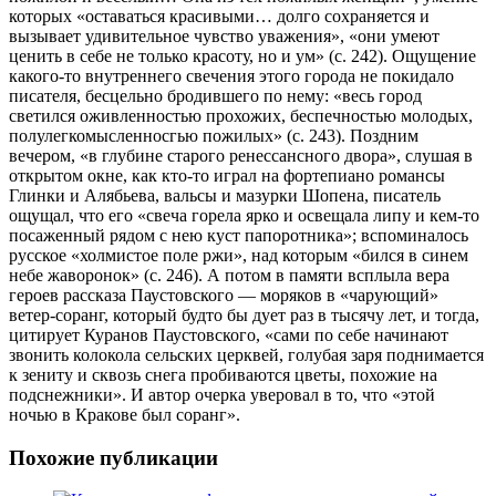
которых «оставаться красивыми… долго сохраняется и
вызывает удивительное чувство уважения», «они умеют
ценить в себе не только красоту, но и ум» (с. 242). Ощущение
какого-то внутреннего свечения этого города не покидало
писателя, бесцельно бродившего по нему: «весь город
светился оживленностью прохожих, беспечностью молодых,
полулегкомысленносгью пожилых» (с. 243). Поздним
вечером, «в глубине старого ренессансного двора», слушая в
открытом окне, как кто-то играл на фортепиано романсы
Глинки и Алябьева, вальсы и мазурки Шопена, писатель
ощущал, что его «свеча горела ярко и освещала липу и кем-то
посаженный рядом с нею куст папоротника»; вспоминалось
русское «холмистое поле ржи», над которым «бился в синем
небе жаворонок» (с. 246). А потом в памяти всплыла вера
героев рассказа Паустовского — моряков в «чарующий»
ветер-соранг, который будто бы дует раз в тысячу лет, и тогда,
цитирует Куранов Паустовского, «сами по себе начинают
звонить колокола сельских церквей, голубая заря поднимается
к зениту и сквозь снега пробиваются цветы, похожие на
подснежники». И автор очерка уверовал в то, что «этой
ночью в Кракове был соранг».
Похожие публикации