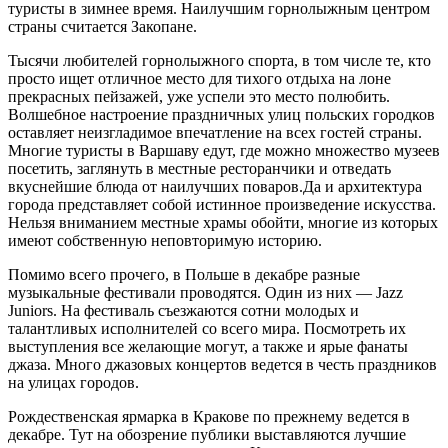
туристы в зимнее время. Наилучшим горнолыжным центром
страны считается Закопане.
Тысячи любителей горнолыжного спорта, в том числе те, кто
просто ищет отличное место для тихого отдыха на лоне
прекрасных пейзажей, уже успели это место полюбить.
Волшебное настроение праздничных улиц польских городков
оставляет неизгладимое впечатление на всех гостей страны.
Многие туристы в Варшаву едут, где можно множество музеев
посетить, заглянуть в местные ресторанчики и отведать
вкуснейшие блюда от наилучших поваров.Да и архитектура
города представляет собой истинное произведение искусства.
Нельзя вниманием местные храмы обойти, многие из которых
имеют собственную неповторимую историю.
Помимо всего прочего, в Польше в декабре разные
музыкальные фестивали проводятся. Один из них — Jazz
Juniors. На фестиваль съезжаются сотни молодых и
талантливых исполнителей со всего мира. Посмотреть их
выступления все желающие могут, а также и ярые фанаты
джаза. Много джазовых концертов ведется в честь праздников
на улицах городов.
Рождественская ярмарка в Кракове по прежнему ведется в
декабре. Тут на обозрение публики выставляются лучшие