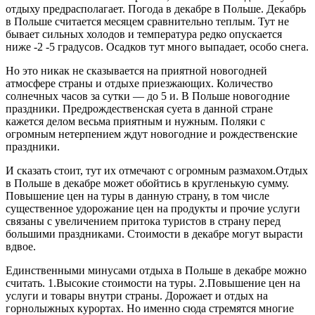
отдыху предрасполагает. Погода в декабре
в Польше. Декабрь
в Польше считается месяцем сравнительно теплым. Тут не
бывает сильных холодов и температура редко опускается
ниже -2 -5 градусов. Осадков тут много выпадает, особо снега.
Но это никак не сказывается на приятной новогодней
атмосфере страны и отдыхе приезжающих. Количество
солнечных часов за сутки — до 5 и. В Польше новогодние
праздники. Предрождественская суета в данной стране
кажется делом весьма приятным и нужным. Поляки с
огромным нетерпением ждут новогодние и рождественские
праздники.
И сказать стоит, тут их отмечают с огромным размахом.Отдых
в Польше в декабре может обойтись в кругленькую сумму.
Повышение цен на туры в данную страну, в том числе
существенное удорожание цен на продукты и прочие услуги
связаны с увеличением притока туристов в страну перед
большими праздниками. Стоимости в декабре могут вырасти
вдвое.
Единственными минусами отдыха в Польше в декабре можно
считать. 1.Высокие стоимости на туры. 2.Повышение цен на
услуги и товары внутри страны. Дорожает и отдых на
горнолыжных курортах. Но именно сюда стремятся многие