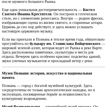
после шумного большого Рынка.
Еще одна уникальная достопримечательность —
Костел
Святого Иоанна Крестителя
. Он построен в готическом
стиле, но с элементами ренессанса. Внутри — редкие фрески,
изображающие сцены из жизни святого, и старинные алтари.
Церковь до сих пор действует, и здесь можно услышать
настоящую церковную музыку.
Если вы приехали в Познань в теплое время года, обязательно
прогуляйтесь по
бульвару им. Станислава Войцеховского
—
широкой зеленой аллее, которая ведет от Рынка к реке Варте.
Здесь расположены памятники, скульптуры и места для
отдыха. Вечером здесь особенно красиво: подсветка зданий,
звуки уличных музыкантов и прохладный ветер с реки.
Музеи Познани: история, искусство и национальная
память
Познань — город с богатой музейной культурой. Здесь
сосредоточены не только археологические находки, но и
экспозиции, посвященные борьбе за независимость и
культурному возрождению.
Музей Великопольши
— крупнейший музей региона. Он