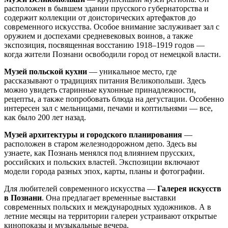
расположен в бывшем здании прусского губернаторства и
содержит коллекции от доисторических артефактов до
современного искусства. Особое внимание заслуживает зал с
оружием и доспехами средневековых воинов, а также
экспозиция, посвященная восстанию 1918–1919 годов —
когда жители Познани освободили город от немецкой власти.
Музей польской кухни
— уникальное место, где
рассказывают о традициях питания Великопольши. Здесь
можно увидеть старинные кухонные принадлежности,
рецепты, а также попробовать блюда на дегустации. Особенно
интересен зал с мельницами, печами и коптильнями — все,
как было 200 лет назад.
Музей архитектуры и городского планирования
—
расположен в старом железнодорожном депо. Здесь вы
узнаете, как Познань менялся под влиянием прусских,
российских и польских властей. Экспозиции включают
модели города разных эпох, карты, планы и фотографии.
Для любителей современного искусства —
Галерея искусств
в Познани
. Она предлагает временные выставки
современных польских и международных художников. А в
летние месяцы на территории галереи устраивают открытые
кинопоказы и музыкальные вечера.