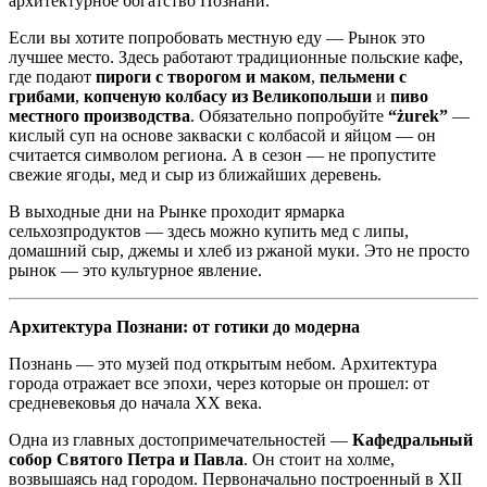
архитектурное богатство Познани.
Если вы хотите попробовать местную еду — Рынок это
лучшее место. Здесь работают традиционные польские кафе,
где подают
пироги с творогом и маком
,
пельмени с
грибами
,
копченую колбасу из Великопольши
и
пиво
местного производства
. Обязательно попробуйте
“żurek”
—
кислый суп на основе закваски с колбасой и яйцом — он
считается символом региона. А в сезон — не пропустите
свежие ягоды, мед и сыр из ближайших деревень.
В выходные дни на Рынке проходит ярмарка
сельхозпродуктов — здесь можно купить мед с липы,
домашний сыр, джемы и хлеб из ржаной муки. Это не просто
рынок — это культурное явление.
Архитектура Познани: от готики до модерна
Познань — это музей под открытым небом. Архитектура
города отражает все эпохи, через которые он прошел: от
средневековья до начала XX века.
Одна из главных достопримечательностей —
Кафедральный
собор Святого Петра и Павла
. Он стоит на холме,
возвышаясь над городом. Первоначально построенный в XII