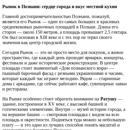
Рынок в Познани: сердце города и вкус местной кухни
Главной достопримечательностью Познани, пожалуй,
является его Рынок — один из самых больших и красивых
средневековых рыночных площадей в Польше. Длина его
сторон — около 150 метров, а площадь превышает 2,5 гектара.
Он был основан в XIII веке и с тех пор не терял своего
значения как центр городской жизни.
Сегодня Рынок — это не просто место для покупок, а живое
пространство, где каждый день проходят ярмарки, концерты,
фестивали и даже исторические реконструкции. В центре
площади стоит знаменитый «Дом познанского мэра» —
пышный барочный фасад с резными украшениями и часами,
которые каждый час играют мелодию. Рядом — старинные
дома с аркадами, где сейчас работают кафе, сувенирные лавки
и рестораны.
На Рынке особенно стоит обратить внимание на
Ратушу
—
здание, построенное в XV веке, с высокой башней и
готическими элементами. Внутри — музей истории города, а
на вершине башни — смотровая площадка с видом на всю
площадь и окрестности. Подняться туда можно за небольшую
плату — и это один из лучших способов понять масштаб и