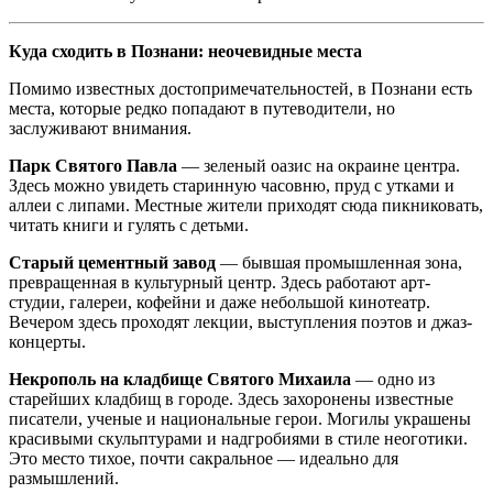
Куда сходить в Познани: неочевидные места
Помимо известных достопримечательностей, в Познани есть
места, которые редко попадают в путеводители, но
заслуживают внимания.
Парк Святого Павла
— зеленый оазис на окраине центра.
Здесь можно увидеть старинную часовню, пруд с утками и
аллеи с липами. Местные жители приходят сюда пикниковать,
читать книги и гулять с детьми.
Старый цементный завод
— бывшая промышленная зона,
превращенная в культурный центр. Здесь работают арт-
студии, галереи, кофейни и даже небольшой кинотеатр.
Вечером здесь проходят лекции, выступления поэтов и джаз-
концерты.
Некрополь на кладбище Святого Михаила
— одно из
старейших кладбищ в городе. Здесь захоронены известные
писатели, ученые и национальные герои. Могилы украшены
красивыми скульптурами и надгробиями в стиле неоготики.
Это место тихое, почти сакральное — идеально для
размышлений.