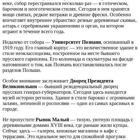
веке, собор перестраивался несколько раз — в готическом,
барочном и неоготическом стилях. Сегодня в нем хранятся
мощи святых, редкие витражи и древние фрески. Особенно
впечатляет внутреннее убранство: резные деревянные скамьи,
алтарь с серебряными украшениями и орган, на котором
играют в течение всего года.
Недалеко от собора —
Университет Познани
, основанный в
1919 году. Его главный корпус — это величественное здание в
стиле неоклассицизма, построенное на месте бывшего
прусского гарнизона. Его колоннада и скульптуры на фасаде
напоминают о том, как Познань восстанавливалась после
разделов Польши.
Особое внимание заслуживает
Дворец Президента
Великопольши
— бывший резиденциальный дворец
прусских генерал-губернаторов. Сегодня здесь находится
музей истории региона. Здание в стиле барокко с огромными
залами, лепниной и росписями — один из самых красивых в
городе.
Не пропустите
Рынок Малый
— тихую, уютную площадь с
деревянными домами XVIII века, где раньше жили купцы.
Сейчас здесь — галереи, книжные магазины и кафе с
террасами. Это идеальное место для спокойной прогулки