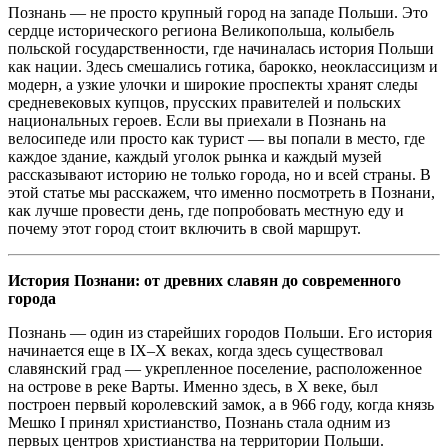
Познань — не просто крупный город на западе Польши. Это
сердце исторического региона Великопольша, колыбель
польской государственности, где начиналась история Польши
как нации. Здесь смешались готика, барокко, неоклассицизм и
модерн, а узкие улочки и широкие проспекты хранят следы
средневековых купцов, прусских правителей и польских
национальных героев. Если вы приехали в Познань на
велосипеде или просто как турист — вы попали в место, где
каждое здание, каждый уголок рынка и каждый музей
рассказывают историю не только города, но и всей страны.
В
этой статье мы расскажем, что именно посмотреть в Познани,
как лучше провести день, где попробовать местную еду и
почему этот город стоит включить в свой маршрут.
История Познани: от древних славян до современного
города
Познань — один из старейших городов Польши. Его история
начинается еще в IX–X веках, когда здесь существовал
славянский град — укрепленное поселение, расположенное
на острове в реке Варты. Именно здесь, в X веке, был
построен первый королевский замок, а в 966 году, когда князь
Мешко I принял христианство, Познань стала одним из
первых центров христианства на территории Польши.