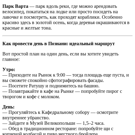
Парк Варта
— парк вдоль реки, где можно арендовать
велосипед, покататься на лодке или просто посидеть на
лавочке и посмотреть, как проходят кораблики. Особенно
красиво здесь в золотой осень, когда деревья окрашиваются в
красные и желтые тона.
Как провести день в Познани: идеальный маршрут
Вот простой план на один день, если вы хотите увидеть
главное:
Утро:
— Приходите на Рынок к 9:00 — тогда площадь еще пуста, и
вы сможете спокойно сфотографировать фасады.
— Посетите Ратушу и поднимитесь на башню.
— Позавтракайте в кафе на Рынке — попробуйте пирог с
творогом и кофе с молоком.
День:
— Прогуляйтесь к Кафедральному собору — осмотрите
внутреннее убранство.
— Зайдите в Музей Великопольши — 1,5–2 часа.
— Обед в традиционном ресторане: попробуйте щи с
копченой колбасой и пиво местного бройлера.