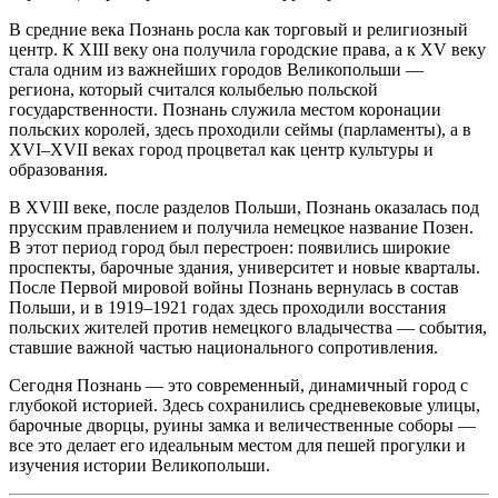
В средние века Познань росла как торговый и религиозный
центр. К XIII веку она получила городские права, а к XV веку
стала одним из важнейших городов Великопольши —
региона, который считался колыбелью польской
государственности. Познань служила местом коронации
польских королей, здесь проходили сеймы (парламенты), а в
XVI–XVII веках город процветал как центр культуры и
образования.
В XVIII веке, после разделов Польши, Познань оказалась под
прусским правлением и получила немецкое название Позен.
В этот период город был перестроен: появились широкие
проспекты, барочные здания, университет и новые кварталы.
После Первой мировой войны Познань вернулась в состав
Польши, и в 1919–1921 годах здесь проходили восстания
польских жителей против немецкого владычества — события,
ставшие важной частью национального сопротивления.
Сегодня Познань — это современный, динамичный город с
глубокой историей. Здесь сохранились средневековые улицы,
барочные дворцы, руины замка и величественные соборы —
все это делает его идеальным местом для пешей прогулки и
изучения истории Великопольши.