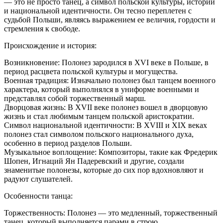
— это не просто танец, а символ польской культуры, истории
и национальной идентичности. Он тесно переплетен с
судьбой Польши, являясь выражением ее величия, гордости и
стремления к свободе.
Происхождение и история:
Возникновение: Полонез зародился в XVI веке в Польше, в
период расцвета польской культуры и могущества.
Военная традиция: Изначально полонез был танцем военного
характера, который выполнялся в униформе военными и
представлял собой торжественный марш.
Дворцовая жизнь: В XVII веке полонез вошел в дворцовую
жизнь и стал любимым танцем польской аристократии.
Символ национальной идентичности: В XVIII и XIX веках
полонез стал символом польского национального духа,
особенно в период разделов Польши.
Музыкальное воплощение: Композиторы, такие как Фредерик
Шопен, Игнаций Ян Падеревский и другие, создали
знаменитые полонезы, которые до сих пор вдохновляют и
радуют слушателей.
Особенности танца:
Торжественность: Полонез — это медленный, торжественный
танец, который выполняется парами в строю.