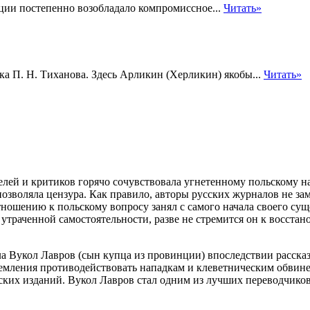
ции постепенно возобладало компромиссное...
Читать»
ка П. Н. Тиханова. Здесь Арликин (Херликин) якобы...
Читать»
елей и критиков горячо сочувствовала угнетенному польскому на
позволяла цензура. Как правило, авторы русских журналов не за
тношению к польскому вопросу занял с самого начала
своего суще
 утраченной самостоятельности, разве не стремится он к восстан
ла Вукол Лавров (сын купца из провинции) впоследствии рассказ
емления противодействовать нападкам и клеветническим обвинени
еских изданий. Вукол Лавров стал одним из лучших переводчик