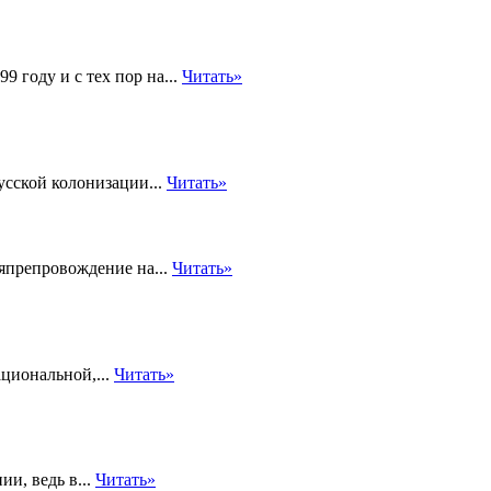
 году и с тех пор на...
Читать»
усской колонизации...
Читать»
мяпрепровождение на...
Читать»
циональной,...
Читать»
и, ведь в...
Читать»