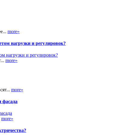
е...
more»
етом нагрузки и регулировок?
...
more»
сят...
more»
и фасада
.
more»
ктричества?