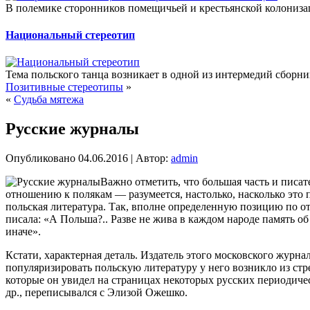
В полемике сторонников помещичьей и крестьянской колониза
Национальный стереотип
Тема польского танца возникает в одной из интермедий сборни
Позитивные стереотипы
»
«
Судьба мятежа
Русские журналы
Опубликовано
04.06.2016
|
Автор:
admin
Важно отметить, что большая часть и писат
отношению к полякам — разумеется, настолько, насколько это 
польская литература. Так, вполне определенную позицию по о
писала: «А Польша?.. Разве не жива в каждом народе память об
иначе».
Кстати, характерная деталь. Издатель этого московского журна
популяризировать польскую литературу у него возникло из стр
которые он увидел на страницах некоторых русских периодич
др., переписывался с Элизой Ожешко.