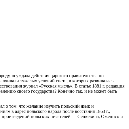
роду, осуждала действия царского правительства по
малчивали тяжелых условий гнета, в которых развивалась
ствования журнал «Русская мысль». В статье 1881 г. редакция
овлению своего государства? Конечно так, и не может быть
ал о том, что желание изучить польский язык и
ям в адрес польского народа после восстания 1863 г.,
ов произведений польских писателей — Сенкевича, Ожеппсо и