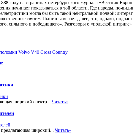
1888 году на страницах петербургского журнала «Вестник Европ
ижения начинает показываться в той области, Где народы, по-ви
беллетристики могла бы быть такой нейтральной почвой: литерат
щественные связи». Пыпин замечает далее, что, однако, подчас 
ного, сильного и победившего». Разговоры о «польской интриге
оломки Volvo V40 Cross Country
ше
ассики
ающая широкий спектр...
Читать»
ителей
, предлагающая широкий...
Читать»