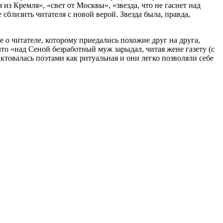
 из Кремля», «свет от Москвы», «звезда, что не гаснет над
близить читателя с новой верой. Звезда была, правда,
е о читателе, которому приедались похожие друг на друга,
о «над Сеной безработный муж зарыдал, читая жене газету (с
ктовалась поэтами как ритуальная и они легко позволяли себе