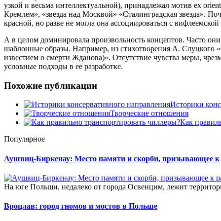
узкой и весьма интеллектуальной), принадлежал мотив ex orient
Кремлем», «звезда над Москвой» «Сталинградская звезда». Поч
красной, но разве не могла она ассоциироваться с вифлеемской
А в целом доминировала произвольность концептов. Часто они н
шаблонные образы. Например, из стихотворения А. Слуцкого «С
известием о смерти Жданова)». Отсутствие чувства меры, чрезм
условные подходы в ее разработке.
Похожие публикации
Историки конс
Творческие отношения
Как правил
Популярное
Аушвиц-Биркенау: Место памяти и скорби, призывающее 
На юге Польши, недалеко от города Освенцим, лежит территория
Вроцлав: город гномов и мостов в Польше