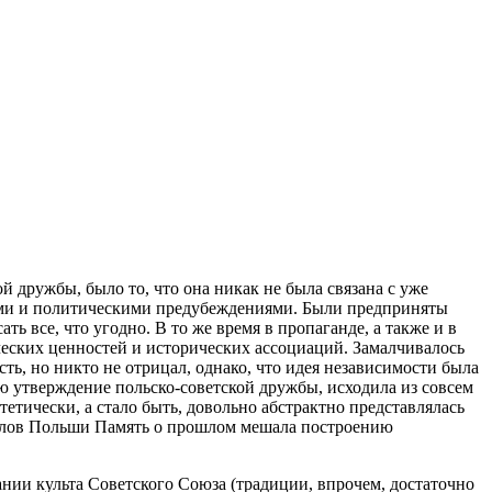
й дружбы, было то, что она никак не была связана с уже
иями и политическими предубеждениями. Были предприняты
ть все, что угодно. В то же время в пропаганде, а также и в
ческих ценностей и исторических ассоциаций. Замалчивалось
ь, но никто не отрицал, однако, что идея независимости была
ю утверждение польско-советской дружбы, исходила из совсем
етически, а стало быть, довольно абстрактно представлялась
зделов Польши Память о прошлом мешала построению
ании культа Советского Союза (традиции, впрочем, достаточно