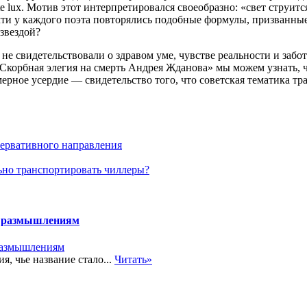
e lux. Мотив этот интерпретировался своеобразно: «свет струится
ти у каждого поэта повторялись подобные формулы, призванные с
 звездой?
е свидетельствовали о здравом уме, чувстве реальности и забот
корбная элегия на смерть Андрея Жданова» мы можем узнать, чт
ерное усердие — свидетельство того, что советская тематика тра
ервативного направления
ьно транспортировать чиллеры?
к размышлениям
, чье название стало...
Читать»