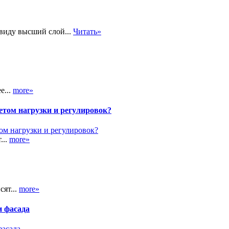
 виду высший слой...
Читать»
е...
more»
етом нагрузки и регулировок?
...
more»
сят...
more»
и фасада