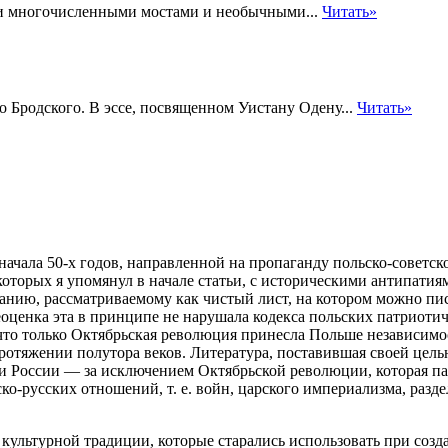
и многочисленными мостами и необычными...
Читать»
 Бродского. В эссе, посвященном Уистану Одену...
Читать»
ачала 50-х годов, направленной на пропаганду польско-советско
которых я упомянул в начале статьи, с историческими антипат
анию, рассматриваемому
как чистый лист, на котором можно писа
еоценка эта в принципе не нарушала кодекса польских патриоти
что только Октябрьская революция принесла Польше независимост
ротяжении полутора веков. Литература, поставившая своей цель
и России — за исключением Октябрьской революции, которая пат
ко-русских отношений, т. е. войн, царского империализма, ра
 культурной традиции, которые старались использовать при созд