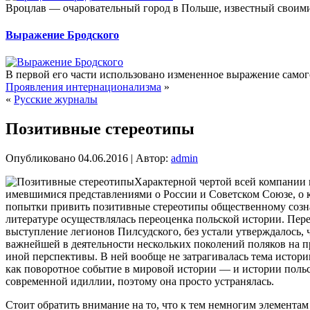
Вроцлав — очаровательный город в Польше, известный своим
Выражение Бродского
В первой его части использовано измененное выражение самого
Проявления интернационализма
»
«
Русские журналы
Позитивные стереотипы
Опубликовано
04.06.2016
|
Автор:
admin
Характерной чертой всей компании н
имевшимися представлениями о России и Советском Союзе, о 
попытки привить позитивные стереотипы общественному созн
литературе осуществлялась переоценка польской истории. Пер
выступление легионов Пилсудского, без устали утверждалось, 
важнейшей в деятельности нескольких поколений поляков на п
иной перспективы. В ней вообще не затрагивалась тема истори
как поворотное событие в мировой истории — и истории польс
современной идиллии, поэтому она просто устранялась.
Стоит обратить внимание на то, что к тем немногим элементам