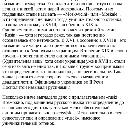
названия государства. Его властители носили титул сначала
великих князей, затем царей московских. Поэтому и их
подданных стали называть — «Moskwicini» или «Moskale».
Эти определения
не имели тогда уничижительного оттенка,
возникшего позже, в XVIII, а особенно в XIX в.
Одновременно с ними использовался и прежний термин
«Rusin» — хотя и гораздо реже, так как постепенно
осознавалась его неточность. В XVI, а особенно в XVII в., это
название все чаще стало применяться исключительно по
отношению к белорусам и украинцам. В течение XIX в. слово
«русин» постепенно стало синонимом «украинца».
(Удивительная вещь: хотя сами украинцы уже в XVII в. стали
себя называть именно так, в Польше с трудом воспринимали
это определение как национальное, а не региональное. Такая
точка зрения отчасти сохранялась еще в межвоенном
двадцатилетии. Официально украинцев во II Речи
Посполитой называли русинами.)
Несколько иначе выглядело дело с прилагательным «ruski».
Возможно, под влиянием русского языка это определение до
сегодняшнего дня трактуется как менее обязательный
синоним прилагательного «rosyjski». Исключительно в сленге
существует еще и определение «rusek», имеющее
уничижительный оттенок.