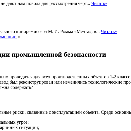
не дают нам повода для рассмотрения черт...
Читать»
льного кинорежиссера М. И. Ромма «Мечта», в...
Читать»
компании
»
ации промышленной безопасности
ьно проводится для всех производственных объектов 1-2 классо
завод был реконструирован или изменились технологические пр
лжна содержать?
ные риски, связанные с эксплуатацией объекта.‌‌ Среди основн
альных угроз;
варийных ситуаций;