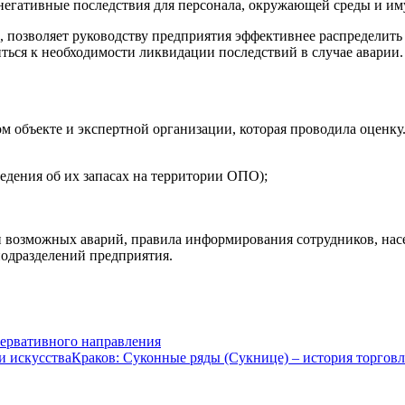
негативные последствия для персонала, окружающей среды и им
ы, позволяет руководству предприятия эффективнее распределит
ься к необходимости ликвидации последствий в случае аварии.
 объекте и экспертной организации, которая проводила оценку.
едения об их запасах на территории ОПО);
 возможных аварий, правила информирования сотрудников, насе
подразделений предприятия.
ервативного направления
Краков: Суконные ряды (Сукнице) – история торговл