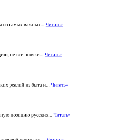
м из самых важных...
Читать»
ию, не все поляки...
Читать»
ких реалий из быта и...
Читать»
вную позицию русских...
Читать»
еловой центр это....
Читать»