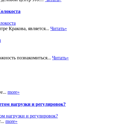
Холокоста
ре Кракова, является...
Читать»
ы
жность познакомиться...
Читать»
е...
more»
етом нагрузки и регулировок?
...
more»