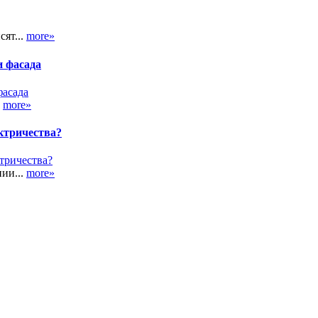
сят...
more»
и фасада
.
more»
ктричества?
ии...
more»