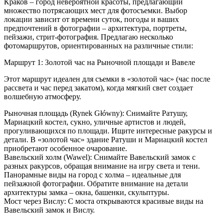
Краков – город невероятной красоты, предлагающий
множество потрясающих мест для фотосъемки. Выбор
локации зависит от времени суток, погоды и ваших
предпочтений в фотографии – архитектура, портреты,
пейзажи, стрит-фотография. Предлагаю несколько
фотомаршрутов, ориентированных на различные стили:
Маршрут 1: Золотой час на Рыночной площади и Вавеле
Этот маршрут идеален для съемки в «золотой час» (час после
рассвета и час перед закатом), когда мягкий свет создает
волшебную атмосферу.
Рыночная площадь (Rynek Główny): Снимайте Ратушу,
Мариацкий костел, сукно, уличные артистов и людей,
прогуливающихся по площади. Ищите интересные ракурсы и
детали. В «золотой час» здание Ратуши и Мариацкий костел
приобретают особенное очарование.
Вавельский холм (Wawel): Снимайте Вавельский замок с
разных ракурсов, обращая внимание на игру света и тени.
Панорамные виды на город с холма – идеальные для
пейзажной фотографии. Обратите внимание на детали
архитектуры замка – окна, башенки, скульптуры.
Мост через Вислу: С моста открываются красивые виды на
Вавельский замок и Вислу.