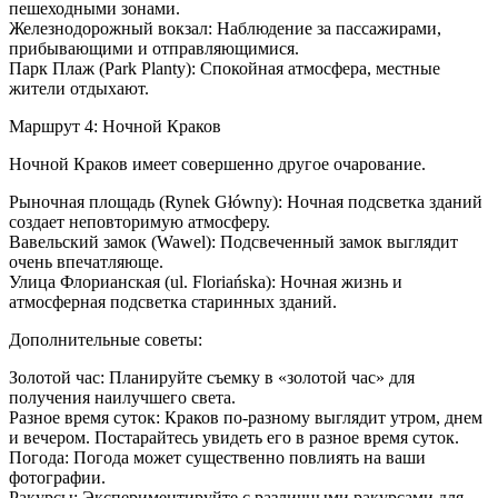
пешеходными зонами.
Железнодорожный вокзал: Наблюдение за пассажирами,
прибывающими и отправляющимися.
Парк Плаж (Park Planty): Спокойная атмосфера, местные
жители отдыхают.
Маршрут 4: Ночной Краков
Ночной Краков имеет совершенно другое очарование.
Рыночная площадь (Rynek Główny): Ночная подсветка зданий
создает неповторимую атмосферу.
Вавельский замок (Wawel): Подсвеченный замок выглядит
очень впечатляюще.
Улица Флорианская (ul. Floriańska): Ночная жизнь и
атмосферная подсветка старинных зданий.
Дополнительные советы:
Золотой час: Планируйте съемку в «золотой час» для
получения наилучшего света.
Разное время суток: Краков по-разному выглядит утром, днем
и вечером. Постарайтесь увидеть его в разное время суток.
Погода: Погода может существенно повлиять на ваши
фотографии.
Ракурсы: Экспериментируйте с различными ракурсами для