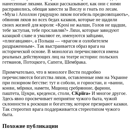
нанесенные ляхами. Казаки рассказывают, как они с ними
расправились, обещая завести за Вислу и гнать по лесам.
«Муза i Аполлон грядущую ляхом погибель предвозвпцають»,
обвиняя ляхов во всех бедах казаков, которые не щадили
своих жизней для короля: «Kposi не жалши, Голов не щадши,
тебе заступая, тебе прославляя?» Ляхи, которые завидуют
казацкой славе и умаляют ее, именуются зайцами,
«плюгавцами», а Польша — «врагом и озлобителем
раздраженным». Так выстраивается образ врага на
исторической основе. В монологах перечисляются имена
реальных действующих лиц на театре истории: польских
гетманов, Потоцкого, Сапеги, Шембрака.
Примечательно, что в монологе Вести подробно
перечисляются богатства ляхов, оставленные ими на Украине
при позорном бегстве: тут и соболи, и горностаи, и «ванни,
конви, мбрики, намети, Мщинщ сребрянние, фарини,
паштета, Цукри, креденси, столи,
CKpiira
»
И многое другое.
Здесь явно просвечивает неприятие чужого быта, чужой
склонности к роскоши и богатству, которое презирают казаки.
Так стереотип врага поддерживается стереотипом чужого
быта.
Похожие публикации