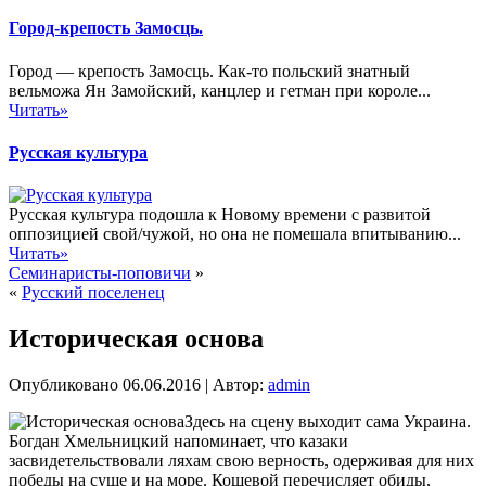
Город-крепость Замосць.
Город — крепость Замосць. Как-то польский знатный
вельможа Ян Замойский, канцлер и гетман при короле...
Читать»
Русская культура
Русская культура подошла к Новому времени с развитой
оппозицией свой/чужой, но она не помешала впитыванию...
Читать»
Семинаристы-поповичи
»
«
Русский поселенец
Историческая основа
Опубликовано
06.06.2016
|
Автор:
admin
Здесь на сцену выходит сама Украина.
Богдан Хмельницкий напоминает, что казаки
засвидетельствовали ляхам свою верность, одерживая для них
победы на суше и на море. Кошевой перечисляет обиды,