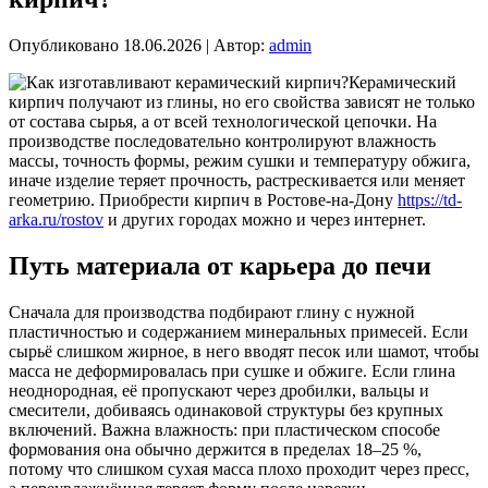
Опубликовано
18.06.2026
|
Автор:
admin
Керамический
кирпич получают из глины, но его свойства зависят не только
от состава сырья, а от всей технологической цепочки. На
производстве последовательно контролируют влажность
массы, точность формы, режим сушки и температуру обжига,
иначе изделие теряет прочность, растрескивается или меняет
геометрию. Приобрести кирпич в Ростове-на-Дону
https://td-
arka.ru/rostov
и других городах можно и через интернет.
Путь материала от карьера до печи
Сначала для производства подбирают глину с нужной
пластичностью и содержанием минеральных примесей. Если
сырьё слишком жирное, в него вводят песок или шамот, чтобы
масса не деформировалась при сушке и обжиге. Если глина
неоднородная, её пропускают через дробилки, вальцы и
смесители, добиваясь одинаковой структуры без крупных
включений. Важна влажность: при пластическом способе
формования она обычно держится в пределах 18–25 %,
потому что слишком сухая масса плохо проходит через пресс,