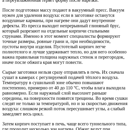
а переувлажнённая теряет форму после нарезки.
После подготовки массу подают в вакуумный пресс. Вакуум
нужен для удаления воздуха: если в заготовке останутся
воздушные карманы, при нагреве они дадут внутренние
дефекты. Из пресса выходит непрерывный глиняный брус,
который разрезают на отдельные кирпичи стальными
струнами. Именно в этот момент специалисты формируют
точные размеры, ровные грани и, при необходимости,
пустоты внутри изделия. Пустотелый кирпич легче
полнотелого и лучше удерживает тепло, но для него особенно
важна правильная толщина наружных стенок и перегородок,
иначе после обжига края могут повести.
Сырые заготовки нельзя сразу отправлять в печь. Их сначала
сушат в камерах с регулируемой подачей тёплого воздуха.
Температуру в сушильной зоне обычно повышают
постепенно, примерно от 40 до 110 °C, чтобы влага выходила
равномерно. Если наружный слой высохнет раньше
середины, на поверхности появятся трещины. Во время сушки
следят не только за температурой, но и за скоростью движения
воздуха: слишком резкий поток пересушивает углы, а слабый
замедляет весь цикл.
Затем кирпич поступает в печь, чаще всего туннельного типа,
где проходит несколько зон нагрева. Обжиг ведут при