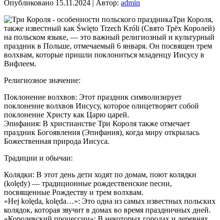
Опубликовано
15.11.2024
|
Автор:
admin
Три Короля,
также известный как Święto Trzech Króli (Свято Трёх Королей)
на польском языке, — это важный религиозный и культурный
праздник в Польше, отмечаемый 6 января. Он посвящен трем
волхвам, которые пришли поклониться младенцу Иисусу в
Вифлеем.
Религиозное значение:
Поклонение волхвов: Этот праздник символизирует
поклонение волхвов Иисусу, которое олицетворяет собой
поклонение Христу как Царю царей.
Эпифания: В христианстве Три Короля также отмечает
праздник Богоявления (Эпифания), когда миру открылась
Божественная природа Иисуса.
Традиции и обычаи:
Колядки: В этот день дети ходят по домам, поют колядки
(kolędy) — традиционные рождественские песни,
посвященные Рождеству и трем волхвам.
«Hej kolęda, kolęda…»: Это одна из самых известных польских
колядок, которая звучит в домах во время праздничных дней.
«Королевский процессии»: В некоторых городах и деревнях