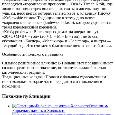
проводятся «королевские процессии» (Orszak Trzech Króli), где
люди в костюмах трех волхвов, их свиты и ангелы идут по
улицам, неся звезду, которая вела волхвов к младенцу Иисусу.
«Królewskie ciasto»: Традиционно к этому дню пекут
«королевское печенье» (królewskie ciasto), которое украшается
тремя королевскими коронами.
«Kredą po drzwi»: В некоторых домах на дверях пишут
«20+C+M+B+ + год» (20 + C + M + B + год), где буквы
обозначают «Каспер», «Мельхиор» и «Бальтазар», а цифры —
текущий год. Это считается благословением и защитой от зла.
Особенности польского праздника:
Сильное религиозное влияние: В Польше этот праздник имеет
сильное религиозное значение, он является важной частью
католической традиции.
Традиционные колядки: Поляки с большим удовольствием
поют колядки, которые часто передаются из поколения в
поколение.
Похожие публикации
Освенцим-
Биркенау: память о Холокосте