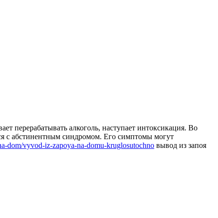
вает перерабатывать алкоголь, наступает интоксикация. Во
тся с абстинентным синдромом.
Его симптомы могут
-na-dom/vyvod-iz-zapoya-na-domu-kruglosutochno
вывод из запоя