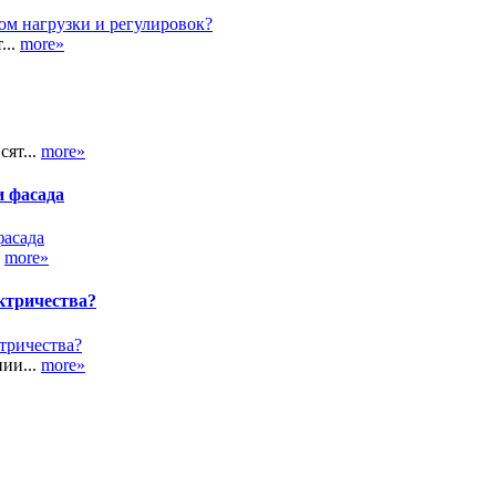
...
more»
сят...
more»
и фасада
.
more»
ктричества?
ии...
more»