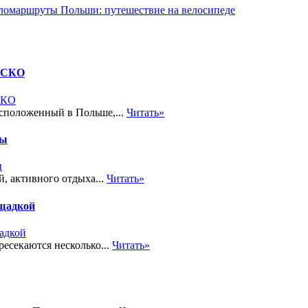
ломаршруты Польши: путешествие на велосипеде
НЕСКО
сположенный в Польше,...
Читать»
ры
, активного отдыха...
Читать»
ощадкой
есекаются несколько...
Читать»