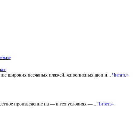
режье
тание широких песчаных пляжей, живописных дюн и...
Читать»
честное произведение на — в тех условиях —...
Читать»