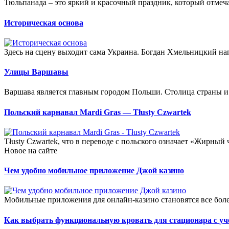
Тюльпанада – это яркий и красочный праздник, который отмеча
Историческая основа
Здесь на сцену выходит сама Украина. Богдан Хмельницкий нап
Улицы Варшавы
Варшава является главным городом Польши. Столица страны и д
Польский карнавал Мardi Gras — Тłusty Czwartek
Тłusty Czwartek, что в переводе с польского означает «Жирный 
Новое на сайте
Чем удобно мобильное приложение Джой казино
Мобильные приложения для онлайн-казино становятся все боле
Как выбрать функциональную кровать для стационара с уч