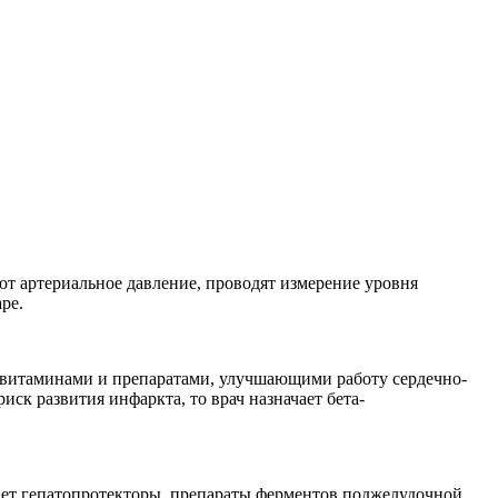
ют артериальное давление, проводят измерение уровня
ре.
, витаминами и препаратами, улучшающими работу сердечно-
ск развития инфаркта, то врач назначает бета-
чает гепатопротекторы, препараты ферментов поджелудочной