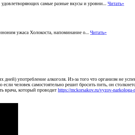
, удовлетворяющих самые разные вкусы и уровни...
Читать»
синоним ужаса Холокоста, напоминание о...
Читать»
х дней) употребление алкоголя. Из-за того что организм не успе
о если человек самостоятельно решит бросить пить, он столкне
ть врача, который проводит
https://mckorsakov.ru/vyzov-narkologa