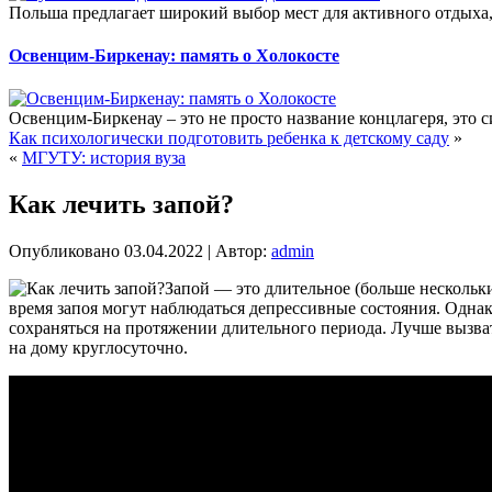
Польша предлагает широкий выбор мест для активного отдыха
Освенцим-Биркенау: память о Холокосте
Освенцим-Биркенау – это не просто название концлагеря, это 
Как психологически подготовить ребенка к детскому саду
»
«
МГУТУ: история вуза
Как лечить запой?
Опубликовано
03.04.2022
|
Автор:
admin
Запой — это длительное (больше нескольки
время запоя могут наблюдаться депрессивные состояния. Однак
сохраняться на протяжении длительного периода. Лучше вызва
на дому круглосуточно.