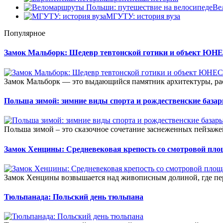
Ве
МГУТУ: история вуза
Популярное
Замок Мальборк: Шедевр тевтонской готики и объект Ю
Замок Мальборк — это выдающийся памятник архитектуры, ра
Польша зимой: зимние виды спорта и рождественские база
Польша зимой – это сказочное сочетание заснеженных пейзажей
Замок Хенцины: Средневековая крепость со смотровой пл
Замок Хенцины возвышается над живописным долиной, где пер
Тюльпанада: Польский день тюльпана