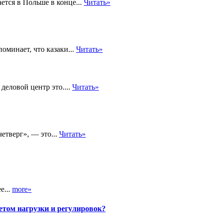
ется в Польше в конце...
Читать»
оминает, что казаки...
Читать»
еловой центр это....
Читать»
четверг», — это...
Читать»
е...
more»
етом нагрузки и регулировок?