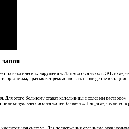
 запоя
 нет патологических нарушений. Для этого снимают ЭКГ, измеря
те организма, врач может рекомендовать наблюдение в стациона
я. Для этого больному ставят капельницы с солевым раствором
 индивидуальных особенностей больного. Например, если есть ри
выделительная система. Для поддержания организма врач назна