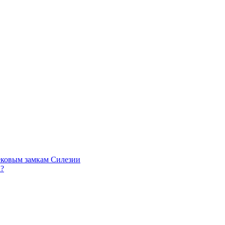
ековым замкам Силезии
а?