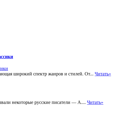
ассики
ающая широкий спектр жанров и стилей. От...
Читать»
ывали некоторые русские писатели — А....
Читать»