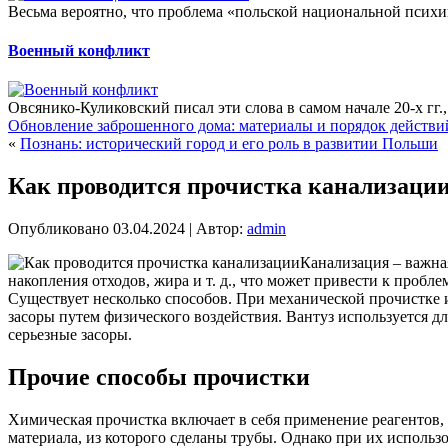
Весьма вероятно, что проблема «польской национальной психик
Военный конфликт
Овсянико-Куликовский писал эти слова в самом начале 20-х гг.,
Обновление заброшенного дома: материалы и порядок действи
«
Познань: исторический город и его роль в развитии Польши
Как проводится прочистка канализаци
Опубликовано
03.04.2024
|
Автор:
admin
Канализация – важная
накопления отходов, жира и т. д., что может привести к проб
Существует несколько способов. При механической прочистке и
засоры путем физического воздействия. Вантуз используется дл
серьезные засоры.
Прочие способы прочистки
Химическая прочистка включает в себя применение реагентов, 
материала, из которого сделаны трубы. Однако при их исполь