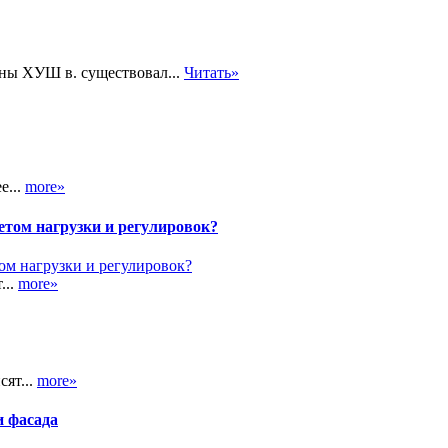
ины ХУШ в. существовал...
Читать»
е...
more»
етом нагрузки и регулировок?
...
more»
сят...
more»
и фасада