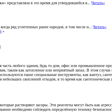
и» представляла в это время для утвердившейся в...
Читать»
 когда ряд угнетенных ранее народов, в том числе и...
Читать»
й
»
и
 часть любого здания, будь то дом, офис или промышленное пре
лемам, таким как затопление или неприятный запах. В этом случа
спользуются такие специальные инструменты, как вантуз, санте
я небольших скоплений отходов, в то время как сантехническая 
которые растворяют засоры. Эти реагенты могут быть как агресс
зовании необходимо соблюдать определённую технику безопаснос