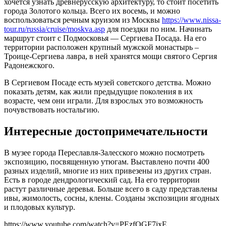
хочется узнать древнерусскую архитектуру, то стоит посетить
города Золотого кольца. Всего их восемь, и можно
воспользоваться речным круизом из Москвы
https://www.nissa-
tour.ru/russia/cruise/moskva.asp
для поездки по ним. Начинать
маршрут стоит с Подмосковья — Сергиева Посада. На его
территории расположен крупный мужской монастырь –
Троице-Сергиева лавра, в ней хранятся мощи святого Сергия
Радонежского.
В Сергиевом Посаде есть музей советского детства. Можно
показать детям, как жили предыдущие поколения в их
возрасте, чем они играли. Для взрослых это возможность
почувствовать ностальгию.
Интересные достопримечательности
В музее города Переславля-Залесского можно посмотреть
экспозицию, посвященную утюгам. Выставлено почти 400
разных изделий, многие из них привезены из других стран.
Есть в городе дендрологический сад. На его территории
растут различные деревья. Больше всего в саду представлены
ивы, жимолость, сосны, клены. Созданы экспозиции ягодных
и плодовых культур.
https://www.youtube.com/watch?v=PEzfOGF7ixE