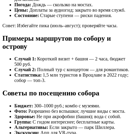
Погода:
Дождь — скользко на мостах.
Цены:
Доплаты за аудиогид; закрыто во время служб.
Состояние:
Старые ступени — риски падения.
Совет: Избегайте пика (июль–август); проверяйте часы.
Примеры маршрутов по собору и
острову
Случай 1:
Короткий визит + башня — 2 часа, бюджет
500 руб.
Случай 2:
Полный тур с концертом — для романтиков.
Статистика:
1,5 млн туристов в Вроцлаве в 2022 году;
собор — топ-3.
Советы по посещению собора
Бюджет:
300–1000 руб.; комбо с музеями.
Фото:
Разрешено без вспышки; лучшие виды с моста.
Здоровье:
Не при акрофобии (башня); вода с собой.
Группа:
С гидом интереснее; бесплатные карты.
Альтернативы:
Если закрыто — парк Шиллера.
Экскурсии:
Апп для VR-тура.