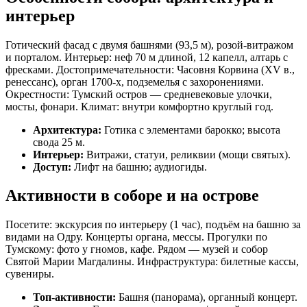
интерьер
Готический фасад с двумя башнями (93,5 м), розой-витражом
и порталом. Интерьер: неф 70 м длиной, 12 капелл, алтарь с
фресками. Достопримечательности: Часовня Корвина (XV в.,
ренессанс), орган 1700-х, подземелья с захоронениями.
Окрестности: Тумский остров — средневековые улочки,
мосты, фонари. Климат: внутри комфортно круглый год.
Архитектура:
Готика с элементами барокко; высота
свода 25 м.
Интерьер:
Витражи, статуи, реликвии (мощи святых).
Доступ:
Лифт на башню; аудиогиды.
Активности в соборе и на острове
Посетите: экскурсия по интерьеру (1 час), подъём на башню за
видами на Одру. Концерты органа, мессы. Прогулки по
Тумскому: фото у гномов, кафе. Рядом — музей и собор
Святой Марии Магдалины. Инфраструктура: билетные кассы,
сувениры.
Топ-активности:
Башня (панорама), органный концерт.