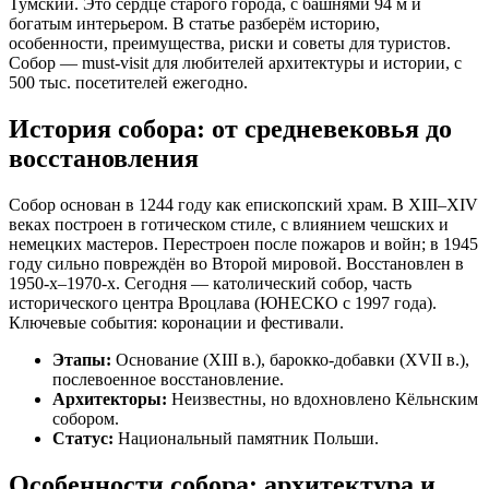
Тумский. Это сердце старого города, с башнями 94 м и
богатым интерьером. В статье разберём историю,
особенности, преимущества, риски и советы для туристов.
Собор — must-visit для любителей архитектуры и истории, с
500 тыс. посетителей ежегодно.
История собора: от средневековья до
восстановления
Собор основан в 1244 году как епископский храм. В XIII–XIV
веках построен в готическом стиле, с влиянием чешских и
немецких мастеров. Перестроен после пожаров и войн; в 1945
году сильно повреждён во Второй мировой. Восстановлен в
1950-х–1970-х. Сегодня — католический собор, часть
исторического центра Вроцлава (ЮНЕСКО с 1997 года).
Ключевые события: коронации и фестивали.
Этапы:
Основание (XIII в.), барокко-добавки (XVII в.),
послевоенное восстановление.
Архитекторы:
Неизвестны, но вдохновлено Кёльнским
собором.
Статус:
Национальный памятник Польши.
Особенности собора: архитектура и