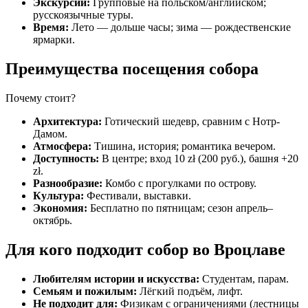
Экскурсии:
Групповые на польском/английском;
русскоязычные туры.
Время:
Лето — дольше часы; зима — рождественские
ярмарки.
Преимущества посещения собора
Почему стоит?
Архитектура:
Готический шедевр, сравним с Нотр-
Дамом.
Атмосфера:
Тишина, история; романтика вечером.
Доступность:
В центре; вход 10 zł (200 руб.), башня +20
zł.
Разнообразие:
Комбо с прогулками по острову.
Культура:
Фестивали, выставки.
Экономия:
Бесплатно по пятницам; сезон апрель–
октябрь.
Для кого подходит собор во Вроцлаве
Любителям истории и искусства:
Студентам, парам.
Семьям и пожилым:
Лёгкий подъём, лифт.
Не подходит для:
Физикам с ограничениями (лестницы