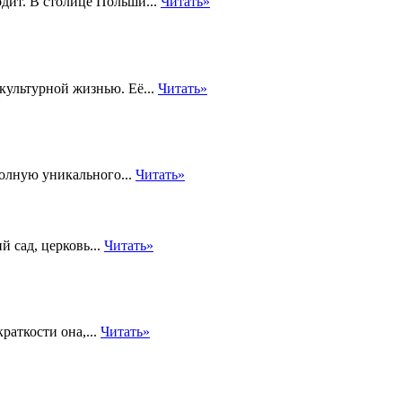
дит. В столице Польши...
Читать»
культурной жизнью. Её...
Читать»
олную уникального...
Читать»
 сад, церковь...
Читать»
раткости она,...
Читать»