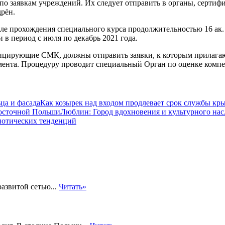
по заявкам учреждений. Их следует отправить в органы, серт
дрён.
е прохождения специального курса продолжительностью 16 ак.
 период с июля по декабрь 2021 года.
фицирующие СМК, должны отправить заявки, к которым прилага
ента. Процедуру проводит специальный Орган по оценке компе
Как козырек над входом продлевает срок службы кры
Люблин: Город вдохновения и культурного на
иотических тенденций
азвитой сетью...
Читать»