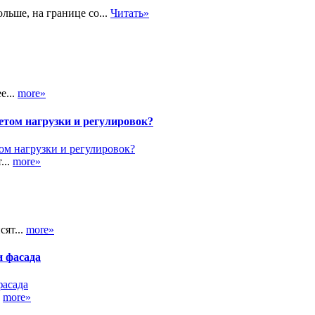
ьше, на границе со...
Читать»
е...
more»
етом нагрузки и регулировок?
...
more»
сят...
more»
и фасада
.
more»