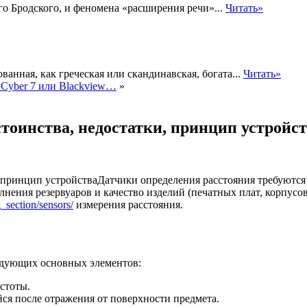
го Бродского, и феномена «расширения речи»...
Читать»
ванная, как греческая или скандинавская, богата...
Читать»
 Cyber 7 или Blackview…
»
тоинства, недостатки, принцип устройс
Датчики определения расстояния требуютс
ения резервуаров и качество изделий (печатных плат, корпусов
g_section/sensors/
измерения расстояния.
ледующих основных элементов:
стоты.
я после отражения от поверхности предмета.