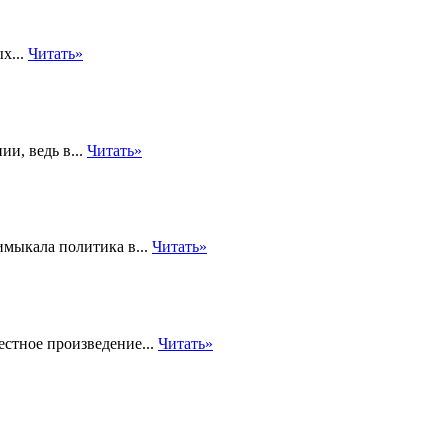
х...
Читать»
и, ведь в...
Читать»
имыкала политика в...
Читать»
естное произведение...
Читать»