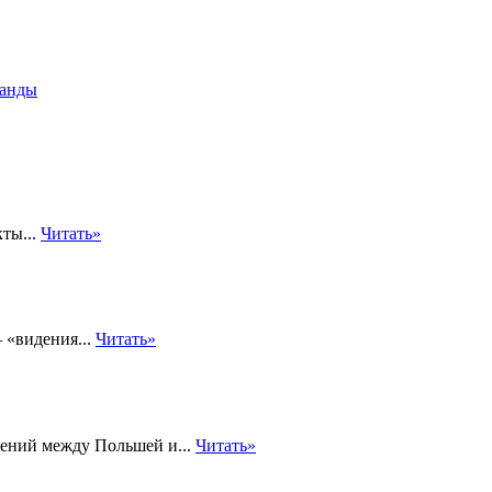
Ванды
кты...
Читать»
 «видения...
Читать»
шений между Польшей и...
Читать»