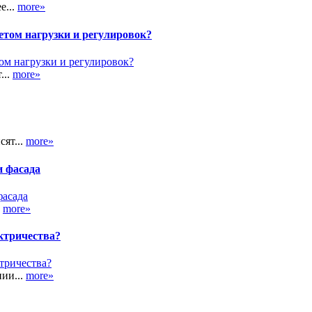
е...
more»
етом нагрузки и регулировок?
...
more»
сят...
more»
и фасада
.
more»
ктричества?
ии...
more»