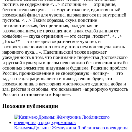
постичь ее содержание <…> Источник ее — отрицание,
бессознательная цель — самоуничтожение, единственный
возможный финал для чувства, вырвавшегося из внутренней
пустоты. <…> Таким образом, скука поистине
нигилистическая, беспричинная, рожденная не
разочарованием, не пресыщением, а как судьба данная от
колыбели — скука отрицания — это сестра „тоски**. <…>
„Тоска** — это не аристократическое чувство, и
распространено именно потому, что в нем воплощена жизнь
народного духа…». Налепиньский также выражает
убежденность в том, что понимание творчества Достоевского
и русской культуры в целом невозможно без освоения хотя бы
основных элементов индуизма и буддизма. Решение проблем
России, проникновение в ее своеобразную «логику» — это
задача не для рационалиста и никогда ею не будет; это
возможно лишь в категориях мистического единства добра и
зла, рабства и свободы, что доказывает «априорную чуждость
России по отношению к Европе».
Похожие публикации
Казимеж-Дольны: Жемчужина Люблинского воеводства,