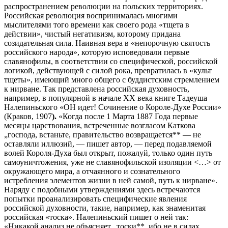
распространением революции на польских территориях.
Российская революция воспринималась многими
мыслителями того времени как своего рода «тщета в
действии», чистый негативизм, которому придана
созидательная сила. Наивная вера в «непорочную святость
российского
народа», которую исповедовали первые
славянофилы, в соответствии со специфической, российской
логикой, действующей с силой рока, превратилась в «культ
тщеты», имеющий много общего с буддистским стремлением
к нирване. Так представлена российская духовность,
например, в популярной в начале XX века книге Тадеуша
Налепиньского «ОН идет! Сочинение о Короле-Духе России»
(Краков, 1907
).
«Когда после 1
Марта 1887
Года первые
месяцы царствования, встреченные возгласом Каткова
„господа, встаньте, правительство возвращается** — не
оставляли иллюзий, — пишет автор, — перед подавляемой
волей Короля-Духа был открыт, пожалуй, только один путь
самоуничтожения, уже не славянофильской изоляции <…> от
окружающего мира, а отчаянного и сознательного
истребления элементов жизни в ней самой, путь к нирване».
Наряду с подобными утверждениями здесь встречаются
попытки проанализировать специфические явления
российской духовности, такие, например, как знаменитая
российская «тоска». Налепиньский пишет о ней так:
«Никакой анализ не объясняет „тоски**, ибо не в силах