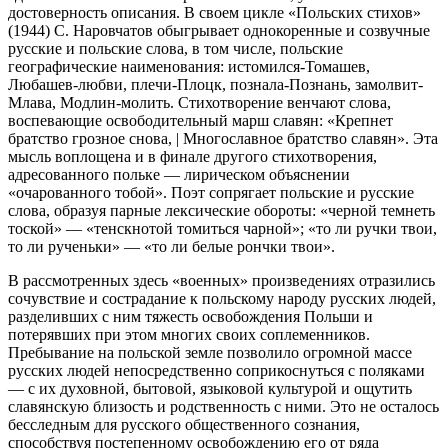
достоверность описания. В своем цикле «Польских стихов»
(1944) С. Наровчатов обыгрывает однокоренные и созвучные
русские и польские слова, в том числе, польские
географические
наименования: истомился-Томашев,
Любашев-любви, плечи-Плоцк, познала-Познань, замолвит-
Млава, Модлин-молить. Стихотворение венчают слова,
воспевающие освободительный марш славян: «Крепнет
братство грозное снова, | Многославное братство славян». Эта
мысль воплощена и в финале другого стихотворения,
адресованного польке — лирическом объяснении
«очарованного тобой». Поэт сопрягает польские и русские
слова, образуя парные лексические обороты: «черной темнеть
тоской» — «тенскнотой томиться чарной»; «то ли ручки твои,
то ли рученьки» — «то ли белые рончки твои».
В рассмотренных здесь «военных» произведениях отразились
сочувствие и сострадание к польскому народу русских людей,
разделивших с ним тяжесть освобождения Польши и
потерявших при этом многих своих соплеменников.
Пребывание на польской земле позволило огромной массе
русских людей непосредственно соприкоснуться с поляками
— с их духовной, бытовой, языковой культурой и ощутить
славянскую близость и родственность с ними. Это не осталось
бесследным для русского общественного сознания,
способствуя постепенному освобождению его от ряда