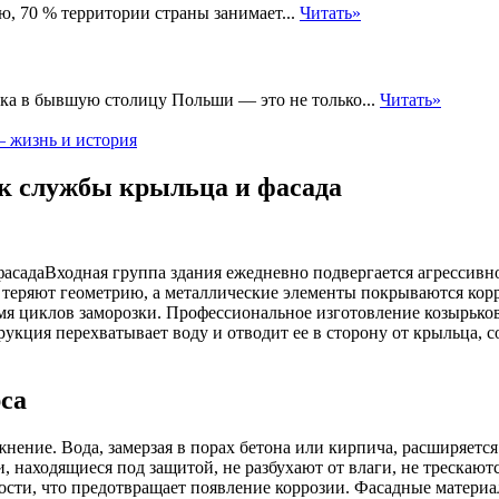
ю, 70 % территории страны занимает...
Читать»
ка в бывшую столицу Польши — это не только...
Читать»
– жизнь и история
ок службы крыльца и фасада
Входная группа здания ежедневно подвергается агрессив
ни теряют геометрию, а металлические элементы покрываются ко
мя циклов заморозки. Профессиональное изготовление козырько
укция перехватывает воду и отводит ее в сторону от крыльца, 
са
ние. Вода, замерзая в порах бетона или кирпича, расширяется 
и, находящиеся под защитой, не разбухают от влаги, не треска
ости, что предотвращает появление коррозии. Фасадные материа