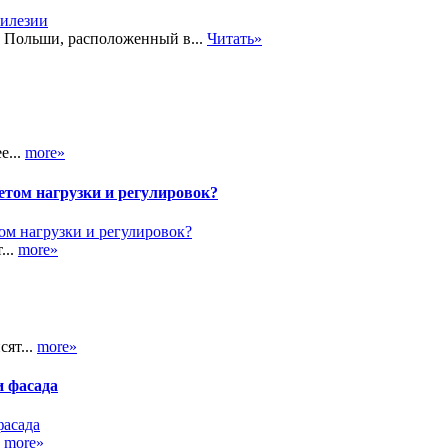
 Польши, расположенный в...
Читать»
е...
more»
етом нагрузки и регулировок?
...
more»
сят...
more»
и фасада
.
more»