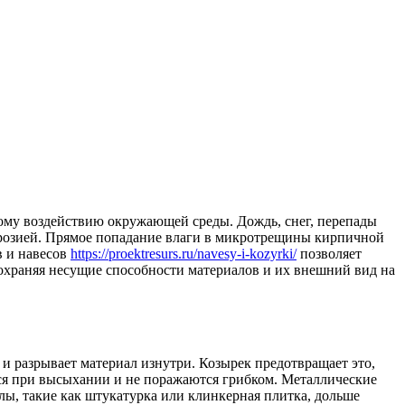
ному воздействию окружающей среды. Дождь, снег, перепады
ррозией. Прямое попадание влаги в микротрещины кирпичной
в и навесов
https://proektresurs.ru/navesy-i-kozyrki/
позволяет
сохраняя несущие способности материалов и их внешний вид на
и разрывает материал изнутри. Козырек предотвращает это,
ются при высыхании и не поражаются грибком. Металлические
лы, такие как штукатурка или клинкерная плитка, дольше