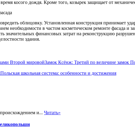
 время косого дождя. Кроме того, козырек защищает от механич
повредить облицовку. Установленная конструкция принимает удар
вием необходимости в частом косметическом ремонте фасада и з
жать значительных финансовых затрат на реконструкцию разруше
елостности здания.
Замок Ксёнж: Третий по величине замок 
Польская школьная система: особенности и достижения
 происхождением и...
Читать»
 Великопольши