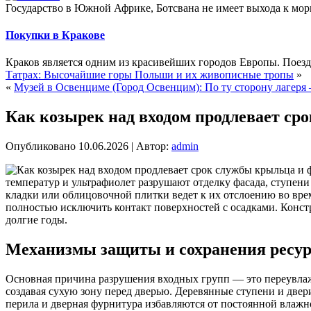
Государство в Южной Африке, Ботсвана не имеет выхода к мор
Покупки в Кракове
Краков является одним из красивейших городов Европы. Поезд
Татрах: Высочайшие горы Польши и их живописные тропы
»
«
Музей в Освенциме (Город Освенцим): По ту сторону лагеря 
Как козырек над входом продлевает ср
Опубликовано
10.06.2026
|
Автор:
admin
температур и ультрафиолет разрушают отделку фасада, ступе
кладки или облицовочной плитки ведет к их отслоению во вре
полностью исключить контакт поверхностей с осадками. Констр
долгие годы.
Механизмы защиты и сохранения ресур
Основная причина разрушения входных групп — это переувлажне
создавая сухую зону перед дверью. Деревянные ступени и двер
перила и дверная фурнитура избавляются от постоянной влажн