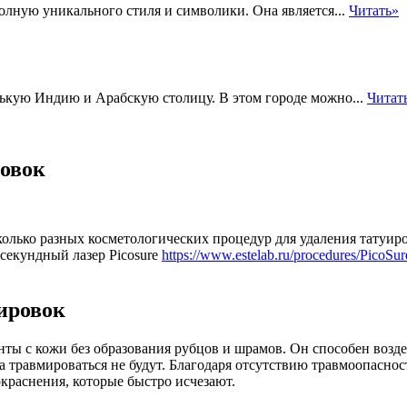
олную уникального стиля и символики. Она является...
Читать»
нькую Индию и Арабскую столицу. В этом городе можно...
Читат
ровок
олько разных косметологических процедур для удаления татуиро
секундный лазер Picosure
https://www.estelab.ru/procedures/PicoSur
ировок
ы с кожи без образования рубцов и шрамов. Он способен воздей
ча травмироваться не будут. Благодаря отсутствию травмоопасно
краснения, которые быстро исчезают.