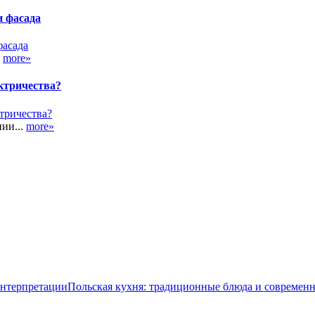
и фасада
.
more»
ктричества?
ии...
more»
Польская кухня: традиционные блюда и современ