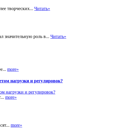
лее творческих...
Читать»
л значительную роль в...
Читать»
е...
more»
етом нагрузки и регулировок?
...
more»
сят...
more»